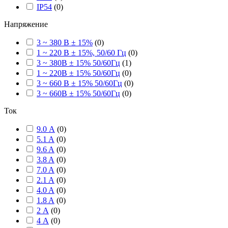
IP54
(
0
)
Напряжение
3 ~ 380 В ± 15%
(
0
)
1 ~ 220 В ± 15%, 50/60 Гц
(
0
)
3 ~ 380В ± 15% 50/60Гц
(
1
)
1 ~ 220В ± 15% 50/60Гц
(
0
)
3 ~ 660 В ± 15% 50/60Гц
(
0
)
3 ~ 660В ± 15% 50/60Гц
(
0
)
Ток
9.0 А
(
0
)
5.1 A
(
0
)
9.6 A
(
0
)
3.8 A
(
0
)
7.0 A
(
0
)
2.1 A
(
0
)
4.0 A
(
0
)
1.8 A
(
0
)
2 А
(
0
)
4 А
(
0
)