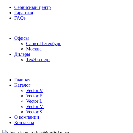
Сервисный центр
Гарантия
FAQs
Частотные преобразователи OptiPlay
Офисы
Санкт-Петербург
Москва
Дилеры
ТехЭксперт
Главная
Каталог
Vector V
Vector F
Vector L
Vector M
Vector S
О компании
Контакты
zakaz@optiplay.ru