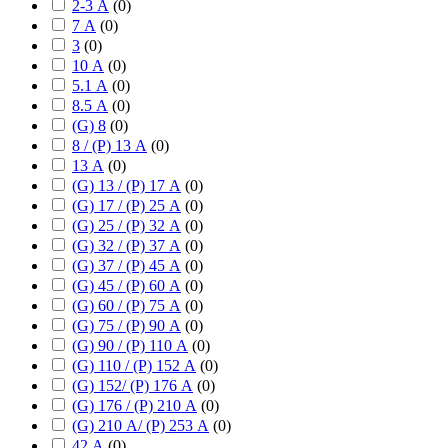
2-3 А
(
0
)
7 А
(
0
)
3
(
0
)
10 А
(
0
)
5.1 А
(
0
)
8.5 А
(
0
)
(G) 8
(
0
)
8 / (P) 13 А
(
0
)
13 А
(
0
)
(G) 13 / (P) 17 А
(
0
)
(G) 17 / (P) 25 А
(
0
)
(G) 25 / (P) 32 А
(
0
)
(G) 32 / (P) 37 А
(
0
)
(G) 37 / (P) 45 А
(
0
)
(G) 45 / (P) 60 А
(
0
)
(G) 60 / (P) 75 А
(
0
)
(G) 75 / (P) 90 А
(
0
)
(G) 90 / (P) 110 А
(
0
)
(G) 110 / (P) 152 А
(
0
)
(G) 152/ (P) 176 А
(
0
)
(G) 176 / (P) 210 А
(
0
)
(G) 210 А/ (P) 253 А
(
0
)
42 А
(
0
)