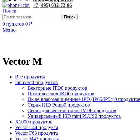
+7 (495) 032-72-06
Поиск
Поиск
0
пунктов
0
₽
Меню
Vector M
Все
продукты
Innovert
0 продуктов
Векторные ITD
0 продуктов
Простая серия IRD
0 продуктов
Пыле-влагозащищенные IPD (IP65/IP54)
0 продукто
Серия IHD Pump
0 продуктов
Серия для вентиляторов IVD
0 продуктов
Универсальный ISD mini PLUS
0 продуктов
X100
0 продуктов
Vector L
44 продукта
Vector F
63 продукта
Vector M
43 продукта