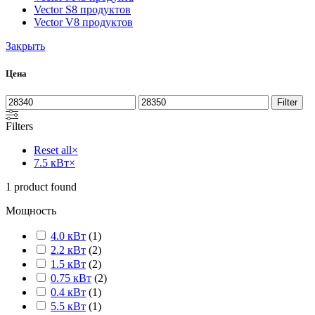
Vector S
8 продуктов
Vector V
8 продуктов
Закрыть
Цена
Filter
Filters
Reset all
×
7.5 кВт
×
1
product found
Мощность
4.0 кВт
(
1
)
2.2 кВт
(
2
)
1.5 кВт
(
2
)
0.75 кВт
(
2
)
0.4 кВт
(
1
)
5.5 кВт
(
1
)