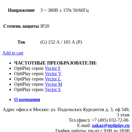
Напряжение
3 ~ 380В ± 15% 50/60Гц
Степень защиты
IP20
Ток
(G) 152 А / 165 А (P)
Add to cart
ЧАСТОТНЫЕ ПРЕОБРАЗОВАТЕЛИ:
OptiPlay серии
Vector F
OptiPlay серии
Vector V
OptiPlay серии
Vector L
OptiPlay серии
Vector M
OptiPlay серии
Vector S
О компании
Адрес офиса в Москве: ул. Подольских Курсантов д. 3, оф 349,
3 этаж
Тел.(факс): +7 (495) 032-72-06
E-mail:
zakaz@optiplay.ru
График работы: пн-чт с 9:00 до 18:00