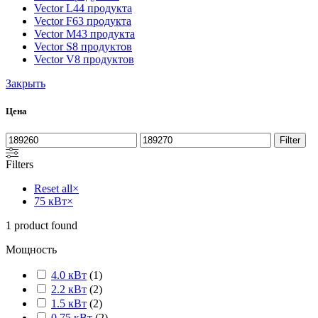
Vector L
44 продукта
Vector F
63 продукта
Vector M
43 продукта
Vector S
8 продуктов
Vector V
8 продуктов
Закрыть
Цена
Filter
Filters
Reset all
×
75 кВт
×
1
product found
Мощность
4.0 кВт
(
1
)
2.2 кВт
(
2
)
1.5 кВт
(
2
)
0.75 кВт
(
2
)