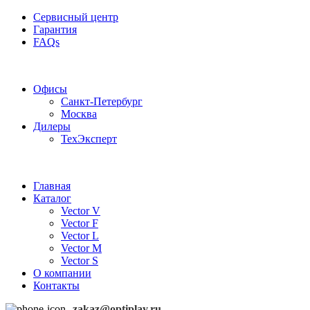
Сервисный центр
Гарантия
FAQs
Частотные преобразователи OptiPlay
Офисы
Санкт-Петербург
Москва
Дилеры
ТехЭксперт
Главная
Каталог
Vector V
Vector F
Vector L
Vector M
Vector S
О компании
Контакты
zakaz@optiplay.ru