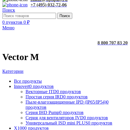
+7 (495) 032-72-06
Поиск
Поиск
0
пунктов
0
₽
Меню
8 800 707 83 20
Vector M
Категории
Все
продукты
Innovert
0 продуктов
Векторные ITD
0 продуктов
Простая серия IRD
0 продуктов
Пыле-влагозащищенные IPD (IP65/IP54)
0
продуктов
Серия IHD Pump
0 продуктов
Серия для вентиляторов IVD
0 продуктов
Универсальный ISD mini PLUS
0 продуктов
X100
0 продуктов