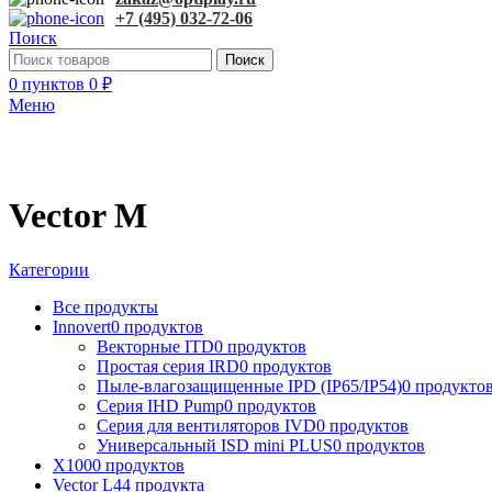
+7 (495) 032-72-06
Поиск
Поиск
0
пунктов
0
₽
Меню
Vector M
Категории
Все
продукты
Innovert
0 продуктов
Векторные ITD
0 продуктов
Простая серия IRD
0 продуктов
Пыле-влагозащищенные IPD (IP65/IP54)
0 продукто
Серия IHD Pump
0 продуктов
Серия для вентиляторов IVD
0 продуктов
Универсальный ISD mini PLUS
0 продуктов
X100
0 продуктов
Vector L
44 продукта