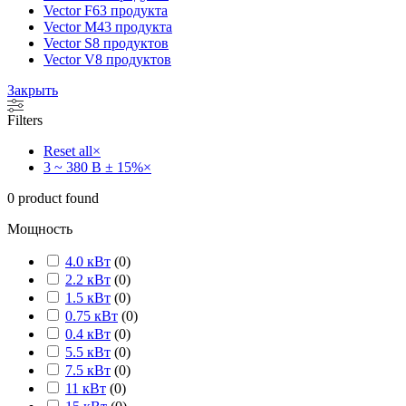
Vector F
63 продукта
Vector M
43 продукта
Vector S
8 продуктов
Vector V
8 продуктов
Закрыть
Filters
Reset all
×
3 ~ 380 В ± 15%
×
0
product found
Мощность
4.0 кВт
(
0
)
2.2 кВт
(
0
)
1.5 кВт
(
0
)
0.75 кВт
(
0
)
0.4 кВт
(
0
)
5.5 кВт
(
0
)
7.5 кВт
(
0
)
11 кВт
(
0
)