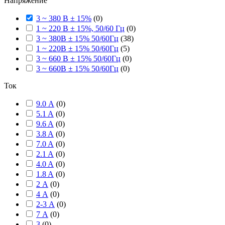
Напряжение
3 ~ 380 В ± 15%
(
0
)
1 ~ 220 В ± 15%, 50/60 Гц
(
0
)
3 ~ 380В ± 15% 50/60Гц
(
38
)
1 ~ 220В ± 15% 50/60Гц
(
5
)
3 ~ 660 В ± 15% 50/60Гц
(
0
)
3 ~ 660В ± 15% 50/60Гц
(
0
)
Ток
9.0 А
(
0
)
5.1 A
(
0
)
9.6 A
(
0
)
3.8 A
(
0
)
7.0 A
(
0
)
2.1 A
(
0
)
4.0 A
(
0
)
1.8 A
(
0
)
2 А
(
0
)
4 А
(
0
)
2-3 А
(
0
)
7 А
(
0
)
3
(
0
)