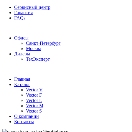
Сервисный центр
Гарантия
FAQs
Частотные преобразователи OptiPlay
Офисы
Санкт-Петербург
Москва
Дилеры
ТехЭксперт
Главная
Каталог
Vector V
Vector F
Vector L
Vector M
Vector S
О компании
Контакты
zakaz@optiplay.ru