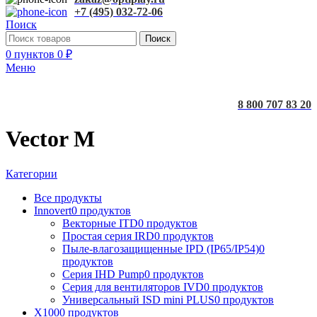
+7 (495) 032-72-06
Поиск
Поиск
0
пунктов
0
₽
Меню
8 800 707 83 20
Vector M
Категории
Все
продукты
Innovert
0 продуктов
Векторные ITD
0 продуктов
Простая серия IRD
0 продуктов
Пыле-влагозащищенные IPD (IP65/IP54)
0
продуктов
Серия IHD Pump
0 продуктов
Серия для вентиляторов IVD
0 продуктов
Универсальный ISD mini PLUS
0 продуктов
X100
0 продуктов