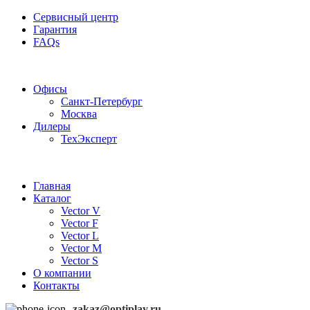
Сервисный центр
Гарантия
FAQs
Частотные преобразователи OptiPlay
Офисы
Санкт-Петербург
Москва
Дилеры
ТехЭксперт
Главная
Каталог
Vector V
Vector F
Vector L
Vector M
Vector S
О компании
Контакты
zakaz@optiplay.ru