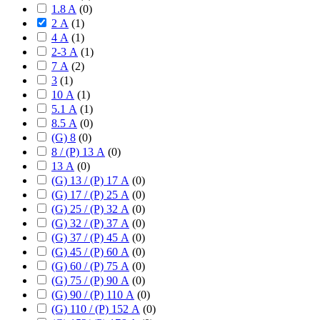
1.8 A
(
0
)
2 А
(
1
)
4 А
(
1
)
2-3 А
(
1
)
7 А
(
2
)
3
(
1
)
10 А
(
1
)
5.1 А
(
1
)
8.5 А
(
0
)
(G) 8
(
0
)
8 / (P) 13 А
(
0
)
13 А
(
0
)
(G) 13 / (P) 17 А
(
0
)
(G) 17 / (P) 25 А
(
0
)
(G) 25 / (P) 32 А
(
0
)
(G) 32 / (P) 37 А
(
0
)
(G) 37 / (P) 45 А
(
0
)
(G) 45 / (P) 60 А
(
0
)
(G) 60 / (P) 75 А
(
0
)
(G) 75 / (P) 90 А
(
0
)
(G) 90 / (P) 110 А
(
0
)
(G) 110 / (P) 152 А
(
0
)