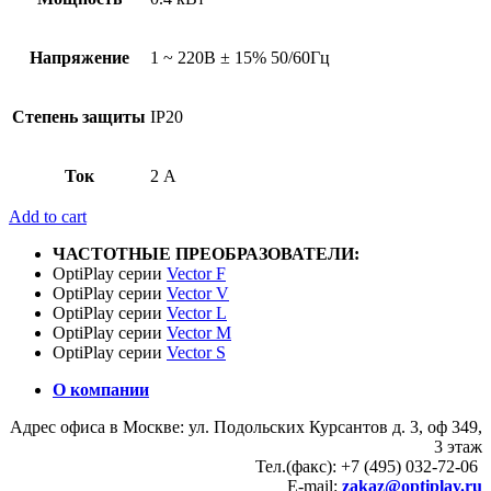
Напряжение
1 ~ 220В ± 15% 50/60Гц
Степень защиты
IP20
Ток
2 А
Add to cart
ЧАСТОТНЫЕ ПРЕОБРАЗОВАТЕЛИ:
OptiPlay серии
Vector F
OptiPlay серии
Vector V
OptiPlay серии
Vector L
OptiPlay серии
Vector M
OptiPlay серии
Vector S
О компании
Адрес офиса в Москве: ул. Подольских Курсантов д. 3, оф 349,
3 этаж
Тел.(факс): +7 (495) 032-72-06
E-mail:
zakaz@optiplay.ru