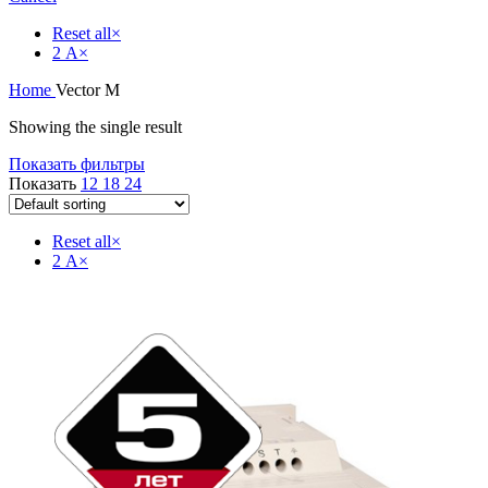
Reset all
×
2 А
×
Home
Vector M
Showing the single result
Показать фильтры
Показать
12
18
24
Reset all
×
2 А
×