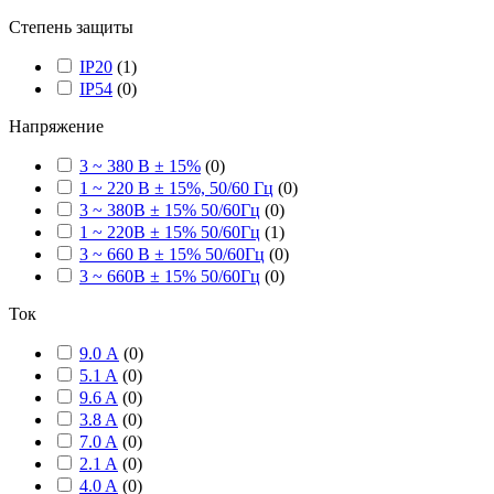
Степень защиты
IP20
(
1
)
IP54
(
0
)
Напряжение
3 ~ 380 В ± 15%
(
0
)
1 ~ 220 В ± 15%, 50/60 Гц
(
0
)
3 ~ 380В ± 15% 50/60Гц
(
0
)
1 ~ 220В ± 15% 50/60Гц
(
1
)
3 ~ 660 В ± 15% 50/60Гц
(
0
)
3 ~ 660В ± 15% 50/60Гц
(
0
)
Ток
9.0 А
(
0
)
5.1 A
(
0
)
9.6 A
(
0
)
3.8 A
(
0
)
7.0 A
(
0
)
2.1 A
(
0
)
4.0 A
(
0
)