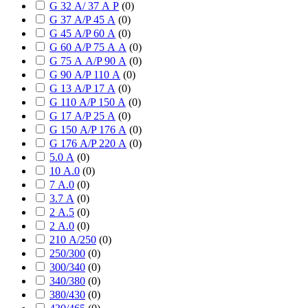
G 32 А/ 37 А P
(
0
)
G 37 А/P 45 А
(
0
)
G 45 А/P 60 А
(
0
)
G 60 А/P 75 А А
(
0
)
G 75 А А/P 90 А
(
0
)
G 90 А/P 110 А
(
0
)
G 13 А/P 17 А
(
0
)
G 110 А/P 150 А
(
0
)
G 17 А/P 25 А
(
0
)
G 150 А/P 176 А
(
0
)
G 176 А/P 220 А
(
0
)
5.0 А
(
0
)
10 А.0
(
0
)
7 А.0
(
0
)
3.7 А
(
0
)
2 А.5
(
0
)
2 А.0
(
0
)
210 А/250
(
0
)
250/300
(
0
)
300/340
(
0
)
340/380
(
0
)
380/430
(
0
)