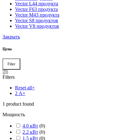
Vector L
44 продукта
Vector F
63 продукта
Vector M
43 продукта
Vector S
8 продуктов
Vector V
8 продуктов
Закрыть
Цена
Filter
Filters
Reset all
×
2 А
×
1
product found
Мощность
4.0 кВт
(
0
)
2.2 кВт
(
0
)
1.5 кВт
(
0
)