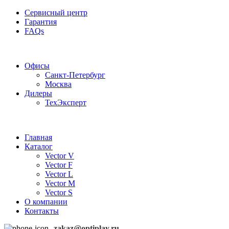
Сервисный центр
Гарантия
FAQs
Частотные преобразователи OptiPlay
Офисы
Санкт-Петербург
Москва
Дилеры
ТехЭксперт
Главная
Каталог
Vector V
Vector F
Vector L
Vector M
Vector S
О компании
Контакты
zakaz@optiplay.ru