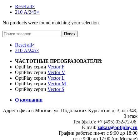
Reset all
×
210 А/245
×
No products were found matching your selection.
Поиск
Reset all
×
210 А/245
×
ЧАСТОТНЫЕ ПРЕОБРАЗОВАТЕЛИ:
OptiPlay серии
Vector F
OptiPlay серии
Vector V
OptiPlay серии
Vector L
OptiPlay серии
Vector M
OptiPlay серии
Vector S
О компании
Адрес офиса в Москве: ул. Подольских Курсантов д. 3, оф 349,
3 этаж
Тел.(факс): +7 (495) 032-72-06
E-mail:
zakaz@optiplay.ru
График работы: пн-чт с 9:00 до 18:00
пт с 9:00 до 17:00 (по Москве)