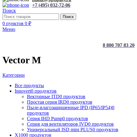
+7 (495) 032-72-06
Поиск
Поиск
0
пунктов
0
₽
Меню
8 800 707 83 20
Vector M
Категории
Все
продукты
Innovert
0 продуктов
Векторные ITD
0 продуктов
Простая серия IRD
0 продуктов
Пыле-влагозащищенные IPD (IP65/IP54)
0
продуктов
Серия IHD Pump
0 продуктов
Серия для вентиляторов IVD
0 продуктов
Универсальный ISD mini PLUS
0 продуктов
X100
0 продуктов