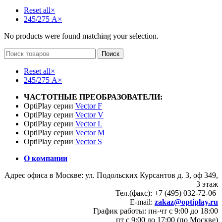
Reset all
×
245/275 А
×
No products were found matching your selection.
Поиск
Reset all
×
245/275 А
×
ЧАСТОТНЫЕ ПРЕОБРАЗОВАТЕЛИ:
OptiPlay серии
Vector F
OptiPlay серии
Vector V
OptiPlay серии
Vector L
OptiPlay серии
Vector M
OptiPlay серии
Vector S
О компании
Адрес офиса в Москве: ул. Подольских Курсантов д. 3, оф 349,
3 этаж
Тел.(факс): +7 (495) 032-72-06
E-mail:
zakaz@optiplay.ru
График работы: пн-чт с 9:00 до 18:00
пт с 9:00 до 17:00 (по Москве)