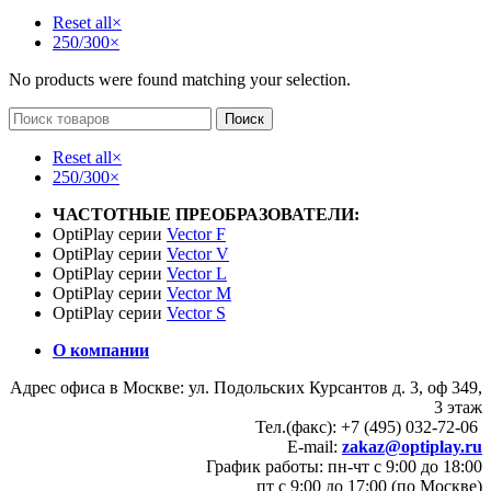
Reset all
×
250/300
×
No products were found matching your selection.
Поиск
Reset all
×
250/300
×
ЧАСТОТНЫЕ ПРЕОБРАЗОВАТЕЛИ:
OptiPlay серии
Vector F
OptiPlay серии
Vector V
OptiPlay серии
Vector L
OptiPlay серии
Vector M
OptiPlay серии
Vector S
О компании
Адрес офиса в Москве: ул. Подольских Курсантов д. 3, оф 349,
3 этаж
Тел.(факс): +7 (495) 032-72-06
E-mail:
zakaz@optiplay.ru
График работы: пн-чт с 9:00 до 18:00
пт с 9:00 до 17:00 (по Москве)