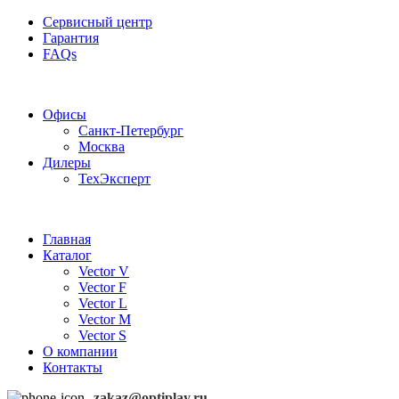
Сервисный центр
Гарантия
FAQs
Частотные преобразователи OptiPlay
Офисы
Санкт-Петербург
Москва
Дилеры
ТехЭксперт
Главная
Каталог
Vector V
Vector F
Vector L
Vector M
Vector S
О компании
Контакты
zakaz@optiplay.ru