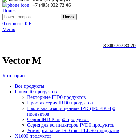
+7 (495) 032-72-06
Поиск
Поиск
0
пунктов
0
₽
Меню
8 800 707 83 20
Vector M
Категории
Все
продукты
Innovert
0 продуктов
Векторные ITD
0 продуктов
Простая серия IRD
0 продуктов
Пыле-влагозащищенные IPD (IP65/IP54)
0
продуктов
Серия IHD Pump
0 продуктов
Серия для вентиляторов IVD
0 продуктов
Универсальный ISD mini PLUS
0 продуктов
X100
0 продуктов