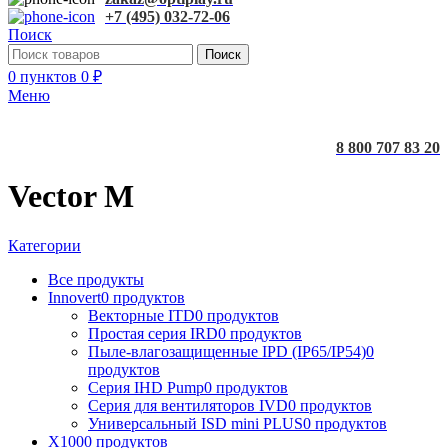
+7 (495) 032-72-06
Поиск
Поиск
0
пунктов
0
₽
Меню
8 800 707 83 20
Vector M
Категории
Все
продукты
Innovert
0 продуктов
Векторные ITD
0 продуктов
Простая серия IRD
0 продуктов
Пыле-влагозащищенные IPD (IP65/IP54)
0
продуктов
Серия IHD Pump
0 продуктов
Серия для вентиляторов IVD
0 продуктов
Универсальный ISD mini PLUS
0 продуктов
X100
0 продуктов