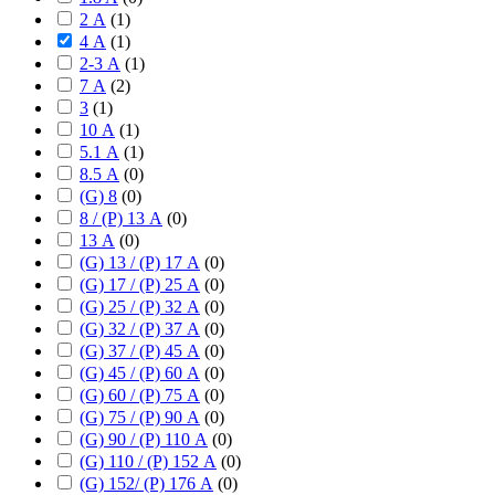
2 А
(
1
)
4 А
(
1
)
2-3 А
(
1
)
7 А
(
2
)
3
(
1
)
10 А
(
1
)
5.1 А
(
1
)
8.5 А
(
0
)
(G) 8
(
0
)
8 / (P) 13 А
(
0
)
13 А
(
0
)
(G) 13 / (P) 17 А
(
0
)
(G) 17 / (P) 25 А
(
0
)
(G) 25 / (P) 32 А
(
0
)
(G) 32 / (P) 37 А
(
0
)
(G) 37 / (P) 45 А
(
0
)
(G) 45 / (P) 60 А
(
0
)
(G) 60 / (P) 75 А
(
0
)
(G) 75 / (P) 90 А
(
0
)
(G) 90 / (P) 110 А
(
0
)
(G) 110 / (P) 152 А
(
0
)
(G) 152/ (P) 176 А
(
0
)