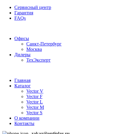
Сервисный центр
Гарантия
FAQs
Частотные преобразователи OptiPlay
Офисы
Санкт-Петербург
Москва
Дилеры
ТехЭксперт
Главная
Каталог
Vector V
Vector F
Vector L
Vector M
Vector S
О компании
Контакты
zakaz@optiplay.ru