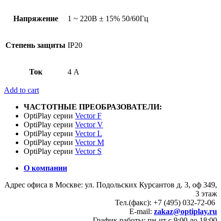
Напряжение
1 ~ 220В ± 15% 50/60Гц
Степень защиты
IP20
Ток
4 А
Add to cart
ЧАСТОТНЫЕ ПРЕОБРАЗОВАТЕЛИ:
OptiPlay серии
Vector F
OptiPlay серии
Vector V
OptiPlay серии
Vector L
OptiPlay серии
Vector M
OptiPlay серии
Vector S
О компании
Адрес офиса в Москве: ул. Подольских Курсантов д. 3, оф 349,
3 этаж
Тел.(факс): +7 (495) 032-72-06
E-mail:
zakaz@optiplay.ru
График работы: пн-чт с 9:00 до 18:00