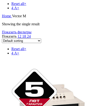
Reset all
×
4 А
×
Home
Vector M
Showing the single result
Показать фильтры
Показать
12
18
24
Reset all
×
4 А
×