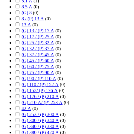
5.1 А
(
1
)
8.5 А
(
0
)
(G) 8
(
0
)
8 / (P) 13 А
(
0
)
13 А
(
0
)
(G) 13 / (P) 17 А
(
0
)
(G) 17 / (P) 25 А
(
0
)
(G) 25 / (P) 32 А
(
0
)
(G) 32 / (P) 37 А
(
0
)
(G) 37 / (P) 45 А
(
0
)
(G) 45 / (P) 60 А
(
0
)
(G) 60 / (P) 75 А
(
0
)
(G) 75 / (P) 90 А
(
0
)
(G) 90 / (P) 110 А
(
0
)
(G) 110 / (P) 152 А
(
0
)
(G) 152/ (P) 176 А
(
0
)
(G) 176 / (P) 210 А
(
0
)
(G) 210 А/ (P) 253 А
(
0
)
42 А
(
0
)
(G) 253 / (P) 300 А
(
0
)
(G) 300 / (P) 340 А
(
0
)
(G) 340 / (P) 380 А
(
0
)
(G) 380 / (P) 420 А
(
0
)