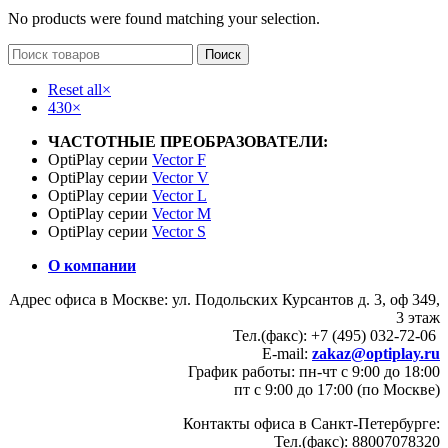
No products were found matching your selection.
Поиск
Reset all
×
430
×
ЧАСТОТНЫЕ ПРЕОБРАЗОВАТЕЛИ:
OptiPlay серии
Vector F
OptiPlay серии
Vector V
OptiPlay серии
Vector L
OptiPlay серии
Vector M
OptiPlay серии
Vector S
О компании
Адрес офиса в Москве: ул. Подольских Курсантов д. 3, оф 349,
3 этаж
Тел.(факс): +7 (495) 032-72-06
E-mail:
zakaz@optiplay.ru
График работы: пн-чт с 9:00 до 18:00
пт с 9:00 до 17:00 (по Москве)
Контакты офиса в Санкт-Петербурге:
Тел.(факс): 88007078320