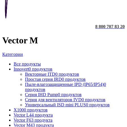
8 800 707 83 20
Vector M
Категории
Все
продукты
Innovert
0 продуктов
Векторные ITD
0 продуктов
Простая серия IRD
0 продуктов
Пыле-влагозащищенные IPD (IP65/IP54)
0
продуктов
Серия IHD Pump
0 продуктов
Серия для вентиляторов IVD
0 продуктов
Универсальный ISD mini PLUS
0 продуктов
X100
0 продуктов
Vector L
44 продукта
Vector F
63 продукта
Vector M
43 продукта