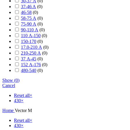
30-37 А
(
0
)
37-46 A
(
0
)
46-58
(
0
)
58-75 А
(
0
)
75-90 А
(
0
)
90-110 А
(
0
)
110 А-150
(
0
)
150-170
(
0
)
17.0-210 А
(
0
)
210-250 А
(
0
)
37 А-45
(
0
)
152 А-176
(
0
)
480-540
(
0
)
Show
(
0
)
Cancel
Reset all
×
430
×
Home
Vector M
Reset all
×
430
×