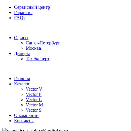
Сервисный центр
Гарантия
FAQs
Частотные преобразователи OptiPlay
Офисы
Санкт-Петербург
Москва
Дилеры
ТехЭксперт
Главная
Каталог
Vector V
Vector F
Vector L
Vector M
Vector S
О компании
Контакты
zakaz@optiplay.ru