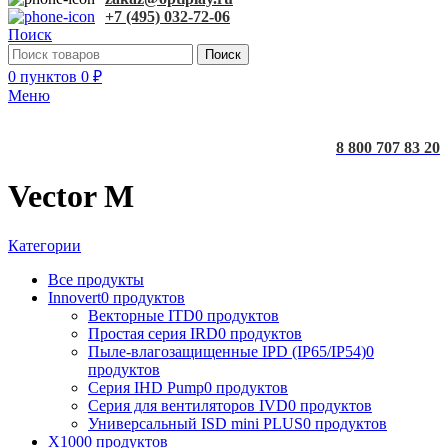
+7 (495) 032-72-06
Поиск
Поиск
0
пунктов
0
₽
Меню
8 800 707 83 20
Vector M
Категории
Все
продукты
Innovert
0 продуктов
Векторные ITD
0 продуктов
Простая серия IRD
0 продуктов
Пыле-влагозащищенные IPD (IP65/IP54)
0
продуктов
Серия IHD Pump
0 продуктов
Серия для вентиляторов IVD
0 продуктов
Универсальный ISD mini PLUS
0 продуктов
X100
0 продуктов