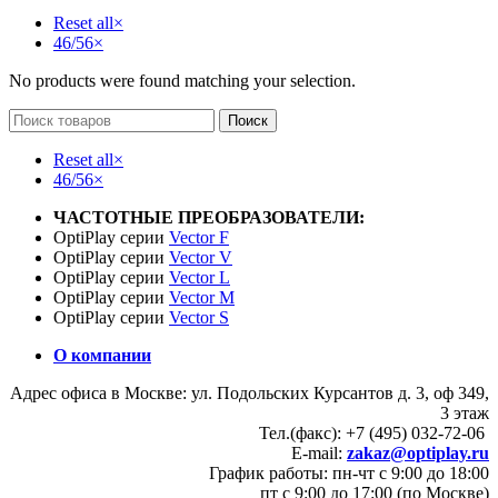
Reset all
×
46/56
×
No products were found matching your selection.
Поиск
Reset all
×
46/56
×
ЧАСТОТНЫЕ ПРЕОБРАЗОВАТЕЛИ:
OptiPlay серии
Vector F
OptiPlay серии
Vector V
OptiPlay серии
Vector L
OptiPlay серии
Vector M
OptiPlay серии
Vector S
О компании
Адрес офиса в Москве: ул. Подольских Курсантов д. 3, оф 349,
3 этаж
Тел.(факс): +7 (495) 032-72-06
E-mail:
zakaz@optiplay.ru
График работы: пн-чт с 9:00 до 18:00
пт с 9:00 до 17:00 (по Москве)