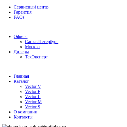
Сервисный центр
Гарантия
FAQs
Частотные преобразователи OptiPlay
Офисы
Санкт-Петербург
Москва
Дилеры
ТехЭксперт
Главная
Каталог
Vector V
Vector F
Vector L
Vector M
Vector S
О компании
Контакты
zakaz@optiplay.ru