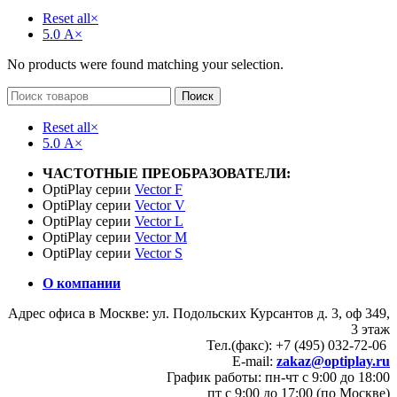
Reset all
×
5.0 А
×
No products were found matching your selection.
Поиск
Reset all
×
5.0 А
×
ЧАСТОТНЫЕ ПРЕОБРАЗОВАТЕЛИ:
OptiPlay серии
Vector F
OptiPlay серии
Vector V
OptiPlay серии
Vector L
OptiPlay серии
Vector M
OptiPlay серии
Vector S
О компании
Адрес офиса в Москве: ул. Подольских Курсантов д. 3, оф 349,
3 этаж
Тел.(факс): +7 (495) 032-72-06
E-mail:
zakaz@optiplay.ru
График работы: пн-чт с 9:00 до 18:00
пт с 9:00 до 17:00 (по Москве)