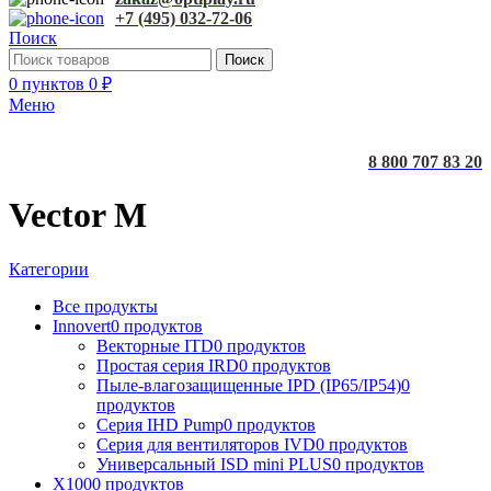
+7 (495) 032-72-06
Поиск
Поиск
0
пунктов
0
₽
Меню
8 800 707 83 20
Vector M
Категории
Все
продукты
Innovert
0 продуктов
Векторные ITD
0 продуктов
Простая серия IRD
0 продуктов
Пыле-влагозащищенные IPD (IP65/IP54)
0
продуктов
Серия IHD Pump
0 продуктов
Серия для вентиляторов IVD
0 продуктов
Универсальный ISD mini PLUS
0 продуктов
X100
0 продуктов