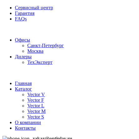
Сервисный центр
Гарантия
FAQs
Частотные преобразователи OptiPlay
Офисы
Санкт-Петербург
Москва
Дилеры
ТехЭксперт
Главная
Каталог
Vector V
Vector F
Vector L
Vector M
Vector S
О компании
Контакты
zakaz@optiplay.ru