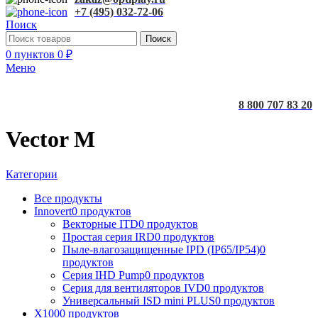
+7 (495) 032-72-06
Поиск
Поиск
0
пунктов
0
₽
Меню
8 800 707 83 20
Vector M
Категории
Все
продукты
Innovert
0 продуктов
Векторные ITD
0 продуктов
Простая серия IRD
0 продуктов
Пыле-влагозащищенные IPD (IP65/IP54)
0
продуктов
Серия IHD Pump
0 продуктов
Серия для вентиляторов IVD
0 продуктов
Универсальный ISD mini PLUS
0 продуктов
X100
0 продуктов