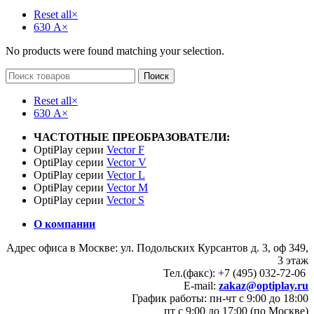
Reset all
×
630 А
×
No products were found matching your selection.
Поиск
Reset all
×
630 А
×
ЧАСТОТНЫЕ ПРЕОБРАЗОВАТЕЛИ:
OptiPlay серии
Vector F
OptiPlay серии
Vector V
OptiPlay серии
Vector L
OptiPlay серии
Vector M
OptiPlay серии
Vector S
О компании
Адрес офиса в Москве: ул. Подольских Курсантов д. 3, оф 349,
3 этаж
Тел.(факс): +7 (495) 032-72-06
E-mail:
zakaz@optiplay.ru
График работы: пн-чт с 9:00 до 18:00
пт с 9:00 до 17:00 (по Москве)