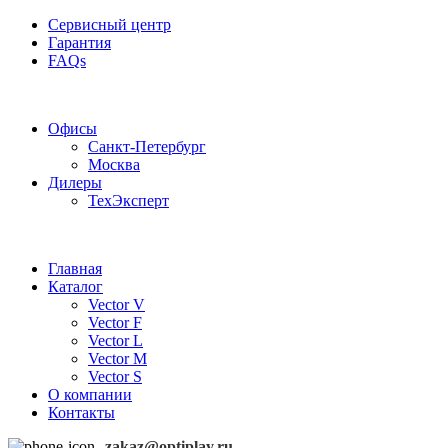
Сервисный центр
Гарантия
FAQs
Частотные преобразователи OptiPlay
Офисы
Санкт-Петербург
Москва
Дилеры
ТехЭксперт
Главная
Каталог
Vector V
Vector F
Vector L
Vector M
Vector S
О компании
Контакты
zakaz@optiplay.ru