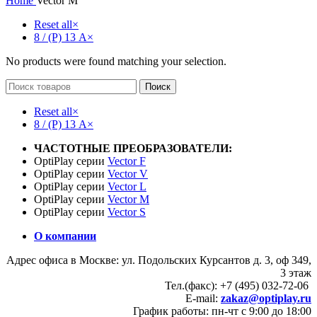
Home
Vector M
Reset all
×
8 / (P) 13 А
×
No products were found matching your selection.
Поиск
Reset all
×
8 / (P) 13 А
×
ЧАСТОТНЫЕ ПРЕОБРАЗОВАТЕЛИ:
OptiPlay серии
Vector F
OptiPlay серии
Vector V
OptiPlay серии
Vector L
OptiPlay серии
Vector M
OptiPlay серии
Vector S
О компании
Адрес офиса в Москве: ул. Подольских Курсантов д. 3, оф 349,
3 этаж
Тел.(факс): +7 (495) 032-72-06
E-mail:
zakaz@optiplay.ru
График работы: пн-чт с 9:00 до 18:00