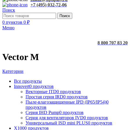
+7 (495) 032-72-06
Поиск
Поиск
0
пунктов
0
₽
Меню
8 800 707 83 20
Vector M
Категории
Все
продукты
Innovert
0 продуктов
Векторные ITD
0 продуктов
Простая серия IRD
0 продуктов
Пыле-влагозащищенные IPD (IP65/IP54)
0
продуктов
Серия IHD Pump
0 продуктов
Серия для вентиляторов IVD
0 продуктов
Универсальный ISD mini PLUS
0 продуктов
X100
0 продуктов