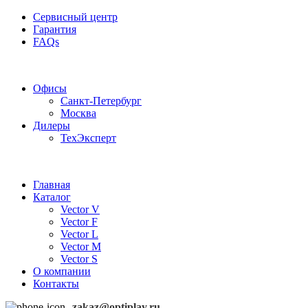
Сервисный центр
Гарантия
FAQs
Частотные преобразователи OptiPlay
Офисы
Санкт-Петербург
Москва
Дилеры
ТехЭксперт
Главная
Каталог
Vector V
Vector F
Vector L
Vector M
Vector S
О компании
Контакты
zakaz@optiplay.ru