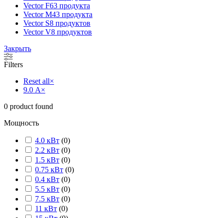
Vector F
63 продукта
Vector M
43 продукта
Vector S
8 продуктов
Vector V
8 продуктов
Закрыть
Filters
Reset all
×
9.0 А
×
0
product found
Мощность
4.0 кВт
(
0
)
2.2 кВт
(
0
)
1.5 кВт
(
0
)
0.75 кВт
(
0
)
0.4 кВт
(
0
)
5.5 кВт
(
0
)
7.5 кВт
(
0
)
11 кВт
(
0
)