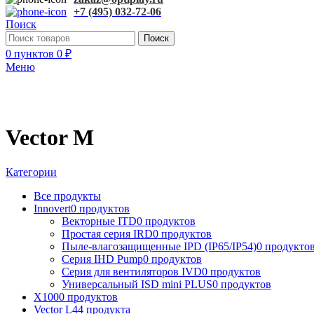
+7 (495) 032-72-06
Поиск
Поиск
0
пунктов
0
₽
Меню
Vector M
Категории
Все
продукты
Innovert
0 продуктов
Векторные ITD
0 продуктов
Простая серия IRD
0 продуктов
Пыле-влагозащищенные IPD (IP65/IP54)
0 продукто
Серия IHD Pump
0 продуктов
Серия для вентиляторов IVD
0 продуктов
Универсальный ISD mini PLUS
0 продуктов
X100
0 продуктов
Vector L
44 продукта