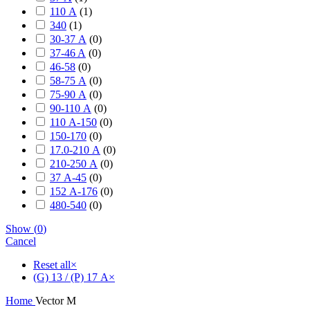
110 А
(
1
)
340
(
1
)
30-37 А
(
0
)
37-46 A
(
0
)
46-58
(
0
)
58-75 А
(
0
)
75-90 А
(
0
)
90-110 А
(
0
)
110 А-150
(
0
)
150-170
(
0
)
17.0-210 А
(
0
)
210-250 А
(
0
)
37 А-45
(
0
)
152 А-176
(
0
)
480-540
(
0
)
Show
(
0
)
Cancel
Reset all
×
(G) 13 / (P) 17 А
×
Home
Vector M