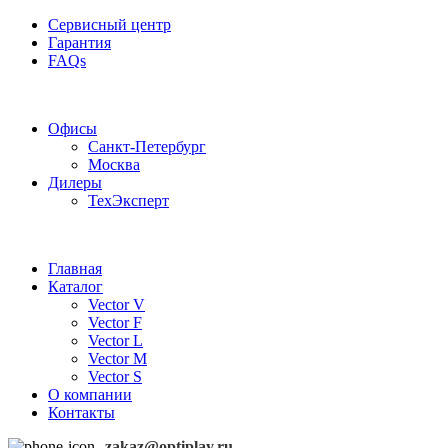
0
Сервисный центр
Гарантия
FAQs
Частотные преобразователи OptiPlay
Офисы
Санкт-Петербург
Москва
Дилеры
ТехЭксперт
Главная
Каталог
Vector V
Vector F
Vector L
Vector M
Vector S
О компании
Контакты
zakaz@optiplay.ru