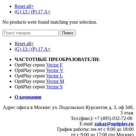
Reset all
×
(G) 13 / (P) 17 А
×
No products were found matching your selection.
Поиск
Reset all
×
(G) 13 / (P) 17 А
×
ЧАСТОТНЫЕ ПРЕОБРАЗОВАТЕЛИ:
OptiPlay серии
Vector F
OptiPlay серии
Vector V
OptiPlay серии
Vector L
OptiPlay серии
Vector M
OptiPlay серии
Vector S
О компании
Адрес офиса в Москве: ул. Подольских Курсантов д. 3, оф 349,
3 этаж
Тел.(факс): +7 (495) 032-72-06
E-mail:
zakaz@optiplay.ru
График работы: пн-чт с 9:00 до 18:00
пт с 9:00 до 17:00 (по Москве)