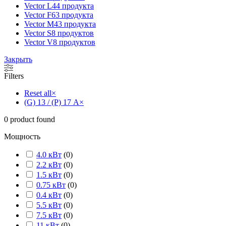
Vector L
44 продукта
Vector F
63 продукта
Vector M
43 продукта
Vector S
8 продуктов
Vector V
8 продуктов
Закрыть
Filters
Reset all
×
(G) 13 / (P) 17 А
×
0
product found
Мощность
4.0 кВт
(
0
)
2.2 кВт
(
0
)
1.5 кВт
(
0
)
0.75 кВт
(
0
)
0.4 кВт
(
0
)
5.5 кВт
(
0
)
7.5 кВт
(
0
)
11 кВт
(
0
)