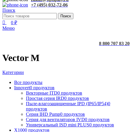
+7 (495) 032-72-06
Поиск
Поиск
0
₽
Меню
8 800 707 83 20
Vector M
Категории
Все
продукты
Innovert
0 продуктов
Векторные ITD
0 продуктов
Простая серия IRD
0 продуктов
Пыле-влагозащищенные IPD (IP65/IP54)
0
продуктов
Серия IHD Pump
0 продуктов
Серия для вентиляторов IVD
0 продуктов
Универсальный ISD mini PLUS
0 продуктов
X100
0 продуктов