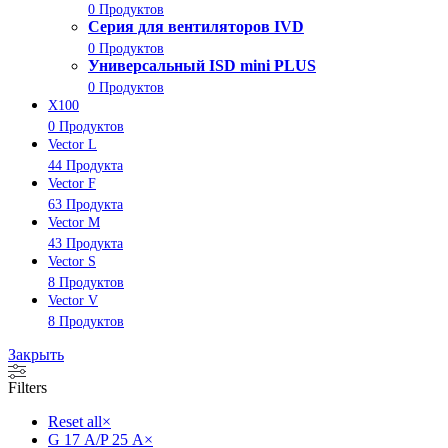
0 Продуктов
Серия для вентиляторов IVD
0 Продуктов
Универсальный ISD mini PLUS
0 Продуктов
X100
0 Продуктов
Vector L
44 Продукта
Vector F
63 Продукта
Vector M
43 Продукта
Vector S
8 Продуктов
Vector V
8 Продуктов
Закрыть
Filters
Reset all
×
G 17 А/P 25 А
×