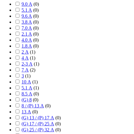
9.0 А
(
0
)
5.1 A
(
0
)
9.6 A
(
0
)
3.8 A
(
0
)
7.0 A
(
0
)
2.1 A
(
0
)
4.0 A
(
0
)
1.8 A
(
0
)
2 А
(
1
)
4 А
(
1
)
2-3 А
(
1
)
7 А
(
2
)
3
(
1
)
10 А
(
1
)
5.1 А
(
1
)
8.5 А
(
0
)
(G) 8
(
0
)
8 / (P) 13 А
(
0
)
13 А
(
0
)
(G) 13 / (P) 17 А
(
0
)
(G) 17 / (P) 25 А
(
0
)
(G) 25 / (P) 32 А
(
0
)