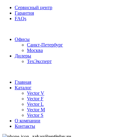
Сервисный центр
Гарантия
FAQs
Частотные преобразователи OptiPlay
Офисы
Санкт-Петербург
Москва
Дилеры
ТехЭксперт
Главная
Каталог
Vector V
Vector F
Vector L
Vector M
Vector S
О компании
Контакты
zakaz@optiplay.ru