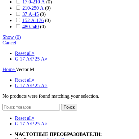
17.0-210 А
(
0
)
210-250 А
(
0
)
37 А-45
(
0
)
152 А-176
(
0
)
480-540
(
0
)
Show
(
0
)
Cancel
Reset all
×
G 17 А/P 25 А
×
Home
Vector M
Reset all
×
G 17 А/P 25 А
×
No products were found matching your selection.
Поиск
Reset all
×
G 17 А/P 25 А
×
ЧАСТОТНЫЕ ПРЕОБРАЗОВАТЕЛИ: