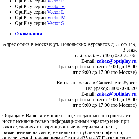
OptiPlay серии
Vector F
OptiPlay серии
Vector V
OptiPlay серии
Vector L
OptiPlay серии
Vector M
OptiPlay серии
Vector S
О компании
Адрес офиса в Москве: ул. Подольских Курсантов д. 3, оф 349,
3 этаж
Тел.(факс): +7 (495) 032-72-06
E-mail:
zakaz@optiplay.ru
График работы: пн-чт с 9:00 до 18:00
пт с 9:00 до 17:00 (по Москве)
Контакты офиса в Санкт-Петербурге:
Тел.(факс): 88007078320
E-mail:
zakaz@optiplay.ru
График работы: пн-чт с 9:00 до 18:00
пт с 9:00 до 17:00 (по Москве)
Обращаем Ваше внимание на то, что данный интернет-сайт
носит исключительно информационный характер и ни при
каких условиях информационные материалы и цены,
размещенные на сайте, не являются публичной офертой,
определяемой положениями Статей 435 и 437 Гражданского