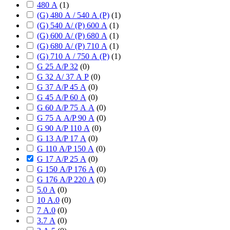
480 А
(
1
)
(G) 480 А / 540 А (P)
(
1
)
(G) 540 А/ (P) 600 А
(
1
)
(G) 600 А/ (P) 680 А
(
1
)
(G) 680 А/ (P) 710 А
(
1
)
(G) 710 А / 750 А (P)
(
1
)
G 25 А/P 32
(
0
)
G 32 А/ 37 А P
(
0
)
G 37 А/P 45 А
(
0
)
G 45 А/P 60 А
(
0
)
G 60 А/P 75 А А
(
0
)
G 75 А А/P 90 А
(
0
)
G 90 А/P 110 А
(
0
)
G 13 А/P 17 А
(
0
)
G 110 А/P 150 А
(
0
)
G 17 А/P 25 А
(
0
)
G 150 А/P 176 А
(
0
)
G 176 А/P 220 А
(
0
)
5.0 А
(
0
)
10 А.0
(
0
)
7 А.0
(
0
)
3.7 А
(
0
)