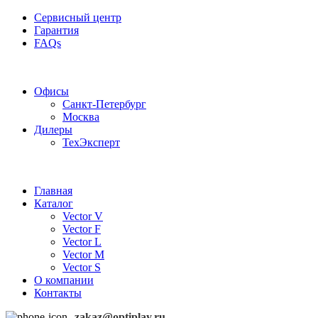
Сервисный центр
Гарантия
FAQs
Частотные преобразователи OptiPlay
Офисы
Санкт-Петербург
Москва
Дилеры
ТехЭксперт
Главная
Каталог
Vector V
Vector F
Vector L
Vector M
Vector S
О компании
Контакты
zakaz@optiplay.ru