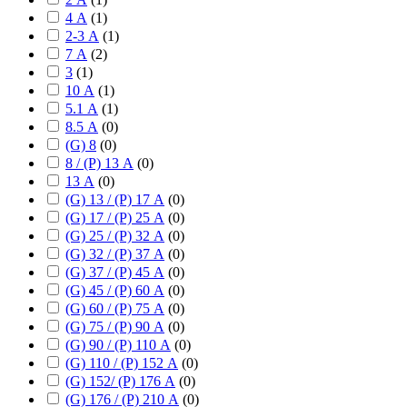
4 А
(
1
)
2-3 А
(
1
)
7 А
(
2
)
3
(
1
)
10 А
(
1
)
5.1 А
(
1
)
8.5 А
(
0
)
(G) 8
(
0
)
8 / (P) 13 А
(
0
)
13 А
(
0
)
(G) 13 / (P) 17 А
(
0
)
(G) 17 / (P) 25 А
(
0
)
(G) 25 / (P) 32 А
(
0
)
(G) 32 / (P) 37 А
(
0
)
(G) 37 / (P) 45 А
(
0
)
(G) 45 / (P) 60 А
(
0
)
(G) 60 / (P) 75 А
(
0
)
(G) 75 / (P) 90 А
(
0
)
(G) 90 / (P) 110 А
(
0
)
(G) 110 / (P) 152 А
(
0
)
(G) 152/ (P) 176 А
(
0
)
(G) 176 / (P) 210 А
(
0
)