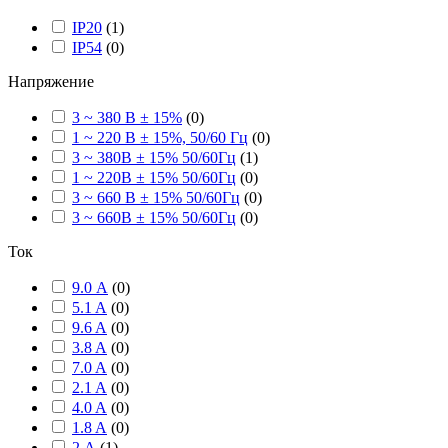
IP20
(
1
)
IP54
(
0
)
Напряжение
3 ~ 380 В ± 15%
(
0
)
1 ~ 220 В ± 15%, 50/60 Гц
(
0
)
3 ~ 380В ± 15% 50/60Гц
(
1
)
1 ~ 220В ± 15% 50/60Гц
(
0
)
3 ~ 660 В ± 15% 50/60Гц
(
0
)
3 ~ 660В ± 15% 50/60Гц
(
0
)
Ток
9.0 А
(
0
)
5.1 A
(
0
)
9.6 A
(
0
)
3.8 A
(
0
)
7.0 A
(
0
)
2.1 A
(
0
)
4.0 A
(
0
)
1.8 A
(
0
)
2 А
(
1
)