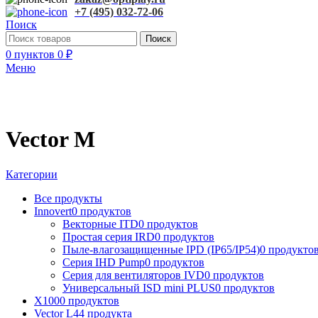
+7 (495) 032-72-06
Поиск
Поиск
0
пунктов
0
₽
Меню
Vector M
Категории
Все
продукты
Innovert
0 продуктов
Векторные ITD
0 продуктов
Простая серия IRD
0 продуктов
Пыле-влагозащищенные IPD (IP65/IP54)
0 продукто
Серия IHD Pump
0 продуктов
Серия для вентиляторов IVD
0 продуктов
Универсальный ISD mini PLUS
0 продуктов
X100
0 продуктов
Vector L
44 продукта