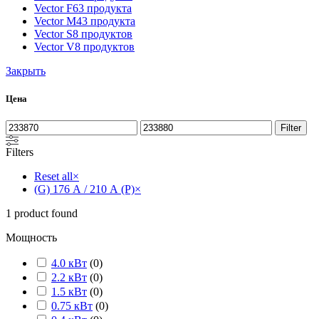
Vector F
63 продукта
Vector M
43 продукта
Vector S
8 продуктов
Vector V
8 продуктов
Закрыть
Цена
Filter
Filters
Reset all
×
(G) 176 А / 210 А (P)
×
1
product found
Мощность
4.0 кВт
(
0
)
2.2 кВт
(
0
)
1.5 кВт
(
0
)
0.75 кВт
(
0
)