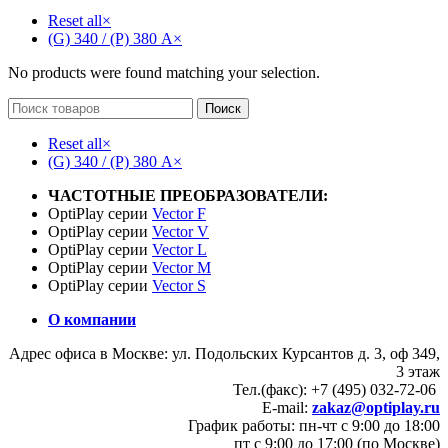
Reset all
×
(G) 340 / (P) 380 А
×
No products were found matching your selection.
Поиск
Reset all
×
(G) 340 / (P) 380 А
×
ЧАСТОТНЫЕ ПРЕОБРАЗОВАТЕЛИ:
OptiPlay серии
Vector F
OptiPlay серии
Vector V
OptiPlay серии
Vector L
OptiPlay серии
Vector M
OptiPlay серии
Vector S
О компании
Адрес офиса в Москве: ул. Подольских Курсантов д. 3, оф 349,
3 этаж
Тел.(факс): +7 (495) 032-72-06
E-mail:
zakaz@optiplay.ru
График работы: пн-чт с 9:00 до 18:00
пт с 9:00 до 17:00 (по Москве)