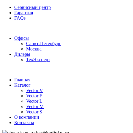
Сервисный центр
Гарантия
FAQs
Частотные преобразователи OptiPlay
Офисы
Санкт-Петербург
Москва
Дилеры
ТехЭксперт
Главная
Каталог
Vector V
Vector F
Vector L
Vector M
Vector S
О компании
Контакты
zakaz@optiplay.ru