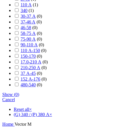
110 А
(
1
)
340
(
1
)
30-37 А
(
0
)
37-46 A
(
0
)
46-58
(
0
)
58-75 А
(
0
)
75-90 А
(
0
)
90-110 А
(
0
)
110 А-150
(
0
)
150-170
(
0
)
17.0-210 А
(
0
)
210-250 А
(
0
)
37 А-45
(
0
)
152 А-176
(
0
)
480-540
(
0
)
Show
(
0
)
Cancel
Reset all
×
(G) 340 / (P) 380 А
×
Home
Vector M