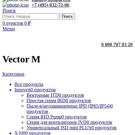
+7 (495) 032-72-06
Поиск
Поиск
0
пунктов
0
₽
Меню
8 800 707 83 20
Vector M
Категории
Все
продукты
Innovert
0 продуктов
Векторные ITD
0 продуктов
Простая серия IRD
0 продуктов
Пыле-влагозащищенные IPD (IP65/IP54)
0
продуктов
Серия IHD Pump
0 продуктов
Серия для вентиляторов IVD
0 продуктов
Универсальный ISD mini PLUS
0 продуктов
X100
0 продуктов