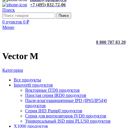
+7 (495) 032-72-06
Поиск
Поиск
0
пунктов
0
₽
Меню
8 800 707 83 20
Vector M
Категории
Все
продукты
Innovert
0 продуктов
Векторные ITD
0 продуктов
Простая серия IRD
0 продуктов
Пыле-влагозащищенные IPD (IP65/IP54)
0
продуктов
Серия IHD Pump
0 продуктов
Серия для вентиляторов IVD
0 продуктов
Универсальный ISD mini PLUS
0 продуктов
X100
0 продуктов