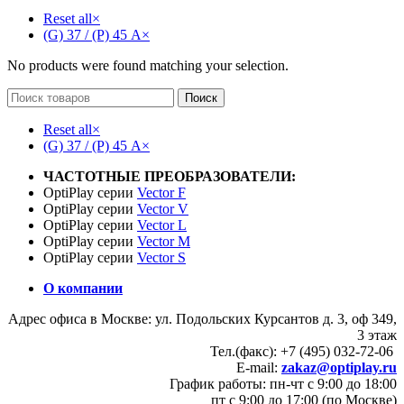
Reset all
×
(G) 37 / (P) 45 А
×
No products were found matching your selection.
Поиск
Reset all
×
(G) 37 / (P) 45 А
×
ЧАСТОТНЫЕ ПРЕОБРАЗОВАТЕЛИ:
OptiPlay серии
Vector F
OptiPlay серии
Vector V
OptiPlay серии
Vector L
OptiPlay серии
Vector M
OptiPlay серии
Vector S
О компании
Адрес офиса в Москве: ул. Подольских Курсантов д. 3, оф 349,
3 этаж
Тел.(факс): +7 (495) 032-72-06
E-mail:
zakaz@optiplay.ru
График работы: пн-чт с 9:00 до 18:00
пт с 9:00 до 17:00 (по Москве)