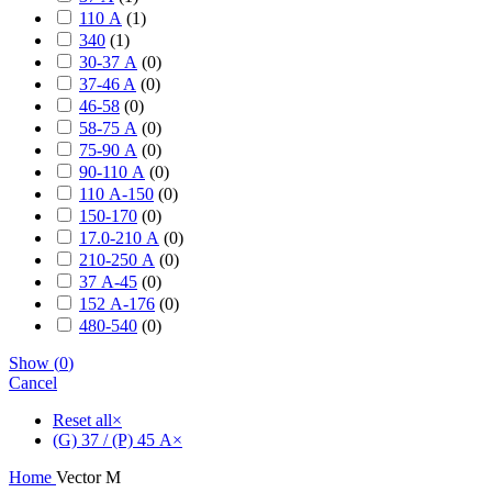
110 А
(
1
)
340
(
1
)
30-37 А
(
0
)
37-46 A
(
0
)
46-58
(
0
)
58-75 А
(
0
)
75-90 А
(
0
)
90-110 А
(
0
)
110 А-150
(
0
)
150-170
(
0
)
17.0-210 А
(
0
)
210-250 А
(
0
)
37 А-45
(
0
)
152 А-176
(
0
)
480-540
(
0
)
Show
(
0
)
Cancel
Reset all
×
(G) 37 / (P) 45 А
×
Home
Vector M