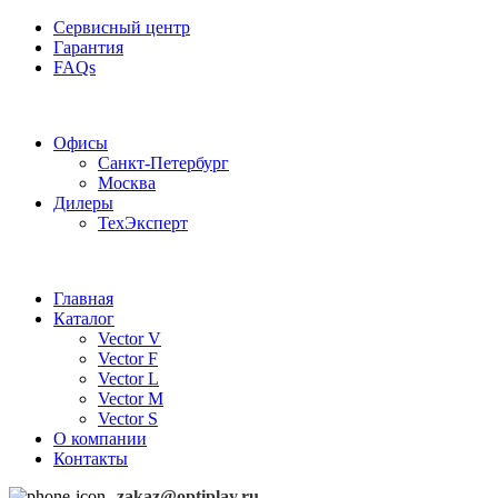
Сервисный центр
Гарантия
FAQs
Частотные преобразователи OptiPlay
Офисы
Санкт-Петербург
Москва
Дилеры
ТехЭксперт
Главная
Каталог
Vector V
Vector F
Vector L
Vector M
Vector S
О компании
Контакты
zakaz@optiplay.ru