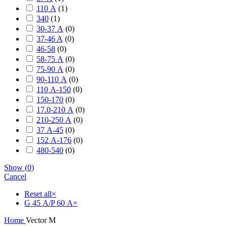
110 А
(
1
)
340
(
1
)
30-37 А
(
0
)
37-46 A
(
0
)
46-58
(
0
)
58-75 А
(
0
)
75-90 А
(
0
)
90-110 А
(
0
)
110 А-150
(
0
)
150-170
(
0
)
17.0-210 А
(
0
)
210-250 А
(
0
)
37 А-45
(
0
)
152 А-176
(
0
)
480-540
(
0
)
Show
(
0
)
Cancel
Reset all
×
G 45 А/P 60 А
×
Home
Vector M