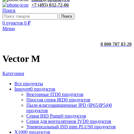
+7 (495) 032-72-06
Поиск
Поиск
0
пунктов
0
₽
Меню
8 800 707 83 20
Vector M
Категории
Все
продукты
Innovert
0 продуктов
Векторные ITD
0 продуктов
Простая серия IRD
0 продуктов
Пыле-влагозащищенные IPD (IP65/IP54)
0
продуктов
Серия IHD Pump
0 продуктов
Серия для вентиляторов IVD
0 продуктов
Универсальный ISD mini PLUS
0 продуктов
X100
0 продуктов