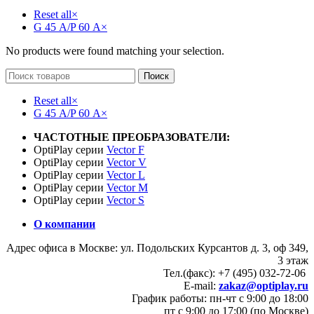
Reset all
×
G 45 А/P 60 А
×
No products were found matching your selection.
Поиск
Reset all
×
G 45 А/P 60 А
×
ЧАСТОТНЫЕ ПРЕОБРАЗОВАТЕЛИ:
OptiPlay серии
Vector F
OptiPlay серии
Vector V
OptiPlay серии
Vector L
OptiPlay серии
Vector M
OptiPlay серии
Vector S
О компании
Адрес офиса в Москве: ул. Подольских Курсантов д. 3, оф 349,
3 этаж
Тел.(факс): +7 (495) 032-72-06
E-mail:
zakaz@optiplay.ru
График работы: пн-чт с 9:00 до 18:00
пт с 9:00 до 17:00 (по Москве)