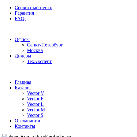
Сервисный центр
Гарантия
FAQs
Частотные преобразователи OptiPlay
Офисы
Санкт-Петербург
Москва
Дилеры
ТехЭксперт
Главная
Каталог
Vector V
Vector F
Vector L
Vector M
Vector S
О компании
Контакты
zakaz@optiplay.ru