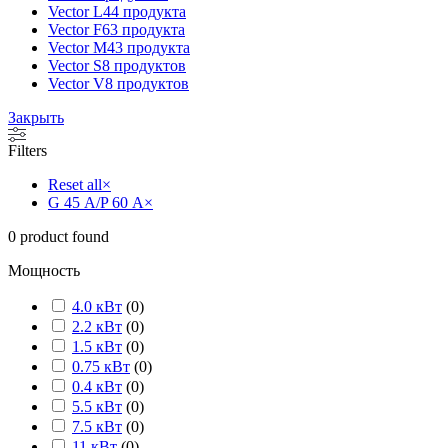
Vector L
44 продукта
Vector F
63 продукта
Vector M
43 продукта
Vector S
8 продуктов
Vector V
8 продуктов
Закрыть
Filters
Reset all
×
G 45 А/P 60 А
×
0
product found
Мощность
4.0 кВт
(
0
)
2.2 кВт
(
0
)
1.5 кВт
(
0
)
0.75 кВт
(
0
)
0.4 кВт
(
0
)
5.5 кВт
(
0
)
7.5 кВт
(
0
)
11 кВт
(
0
)