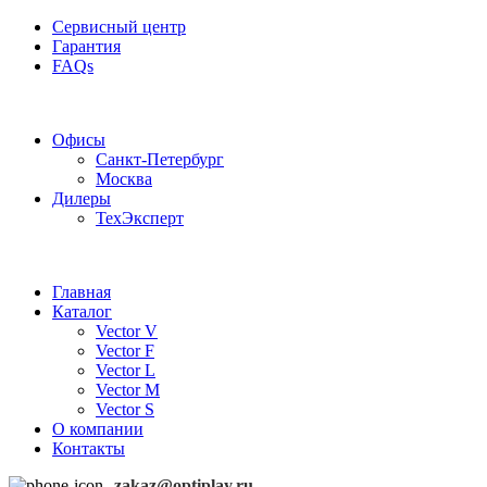
Сервисный центр
Гарантия
FAQs
Частотные преобразователи OptiPlay
Офисы
Санкт-Петербург
Москва
Дилеры
ТехЭксперт
Главная
Каталог
Vector V
Vector F
Vector L
Vector M
Vector S
О компании
Контакты
zakaz@optiplay.ru