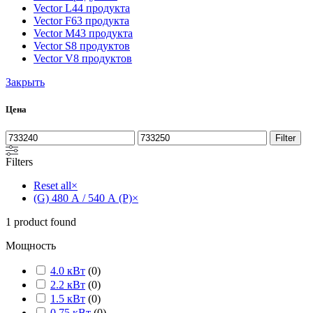
Vector L
44 продукта
Vector F
63 продукта
Vector M
43 продукта
Vector S
8 продуктов
Vector V
8 продуктов
Закрыть
Цена
Filter
Filters
Reset all
×
(G) 480 А / 540 А (P)
×
1
product found
Мощность
4.0 кВт
(
0
)
2.2 кВт
(
0
)
1.5 кВт
(
0
)
0.75 кВт
(
0
)