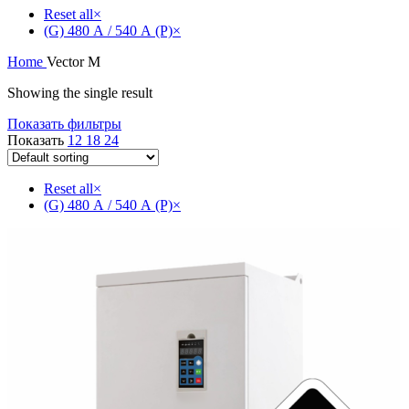
Reset all
×
(G) 480 А / 540 А (P)
×
Home
Vector M
Showing the single result
Показать фильтры
Показать
12
18
24
Reset all
×
(G) 480 А / 540 А (P)
×