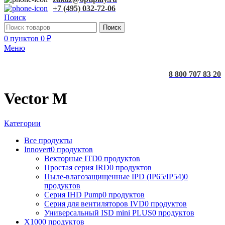
+7 (495) 032-72-06
Поиск
Поиск
0
пунктов
0
₽
Меню
8 800 707 83 20
Vector M
Категории
Все
продукты
Innovert
0 продуктов
Векторные ITD
0 продуктов
Простая серия IRD
0 продуктов
Пыле-влагозащищенные IPD (IP65/IP54)
0
продуктов
Серия IHD Pump
0 продуктов
Серия для вентиляторов IVD
0 продуктов
Универсальный ISD mini PLUS
0 продуктов
X100
0 продуктов