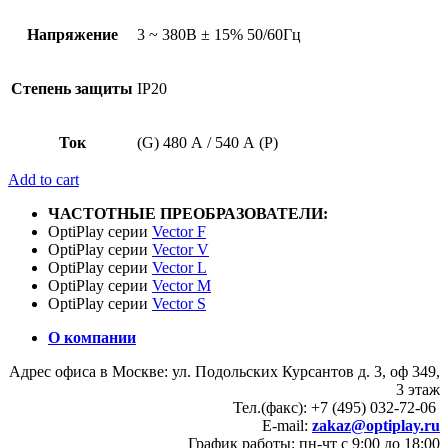
Напряжение
3 ~ 380В ± 15% 50/60Гц
Степень защиты
IP20
Ток
(G) 480 А / 540 А (P)
Add to cart
ЧАСТОТНЫЕ ПРЕОБРАЗОВАТЕЛИ:
OptiPlay серии
Vector F
OptiPlay серии
Vector V
OptiPlay серии
Vector L
OptiPlay серии
Vector M
OptiPlay серии
Vector S
О компании
Адрес офиса в Москве: ул. Подольских Курсантов д. 3, оф 349,
3 этаж
Тел.(факс): +7 (495) 032-72-06
E-mail:
zakaz@optiplay.ru
График работы: пн-чт с 9:00 до 18:00