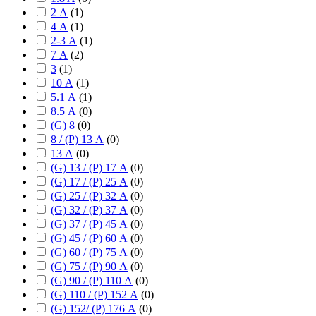
2 А
(
1
)
4 А
(
1
)
2-3 А
(
1
)
7 А
(
2
)
3
(
1
)
10 А
(
1
)
5.1 А
(
1
)
8.5 А
(
0
)
(G) 8
(
0
)
8 / (P) 13 А
(
0
)
13 А
(
0
)
(G) 13 / (P) 17 А
(
0
)
(G) 17 / (P) 25 А
(
0
)
(G) 25 / (P) 32 А
(
0
)
(G) 32 / (P) 37 А
(
0
)
(G) 37 / (P) 45 А
(
0
)
(G) 45 / (P) 60 А
(
0
)
(G) 60 / (P) 75 А
(
0
)
(G) 75 / (P) 90 А
(
0
)
(G) 90 / (P) 110 А
(
0
)
(G) 110 / (P) 152 А
(
0
)
(G) 152/ (P) 176 А
(
0
)