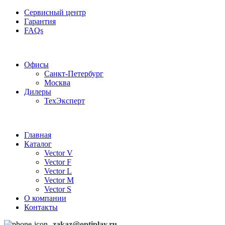
Сервисный центр
Гарантия
FAQs
Частотные преобразователи OptiPlay
Офисы
Санкт-Петербург
Москва
Дилеры
ТехЭксперт
Главная
Каталог
Vector V
Vector F
Vector L
Vector M
Vector S
О компании
Контакты
zakaz@optiplay.ru