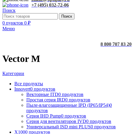
+7 (495) 032-72-06
Поиск
Поиск
0
пунктов
0
₽
Меню
8 800 707 83 20
Vector M
Категории
Все
продукты
Innovert
0 продуктов
Векторные ITD
0 продуктов
Простая серия IRD
0 продуктов
Пыле-влагозащищенные IPD (IP65/IP54)
0
продуктов
Серия IHD Pump
0 продуктов
Серия для вентиляторов IVD
0 продуктов
Универсальный ISD mini PLUS
0 продуктов
X100
0 продуктов