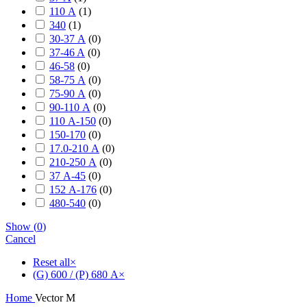
110 А
(
1
)
340
(
1
)
30-37 А
(
0
)
37-46 A
(
0
)
46-58
(
0
)
58-75 А
(
0
)
75-90 А
(
0
)
90-110 А
(
0
)
110 А-150
(
0
)
150-170
(
0
)
17.0-210 А
(
0
)
210-250 А
(
0
)
37 А-45
(
0
)
152 А-176
(
0
)
480-540
(
0
)
Show
(
0
)
Cancel
Reset all
×
(G) 600 / (P) 680 А
×
Home
Vector M