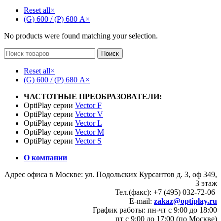
Reset all
×
(G) 600 / (P) 680 А
×
No products were found matching your selection.
Поиск
Reset all
×
(G) 600 / (P) 680 А
×
ЧАСТОТНЫЕ ПРЕОБРАЗОВАТЕЛИ:
OptiPlay серии
Vector F
OptiPlay серии
Vector V
OptiPlay серии
Vector L
OptiPlay серии
Vector M
OptiPlay серии
Vector S
О компании
Адрес офиса в Москве: ул. Подольских Курсантов д. 3, оф 349,
3 этаж
Тел.(факс): +7 (495) 032-72-06
E-mail:
zakaz@optiplay.ru
График работы: пн-чт с 9:00 до 18:00
пт с 9:00 до 17:00 (по Москве)