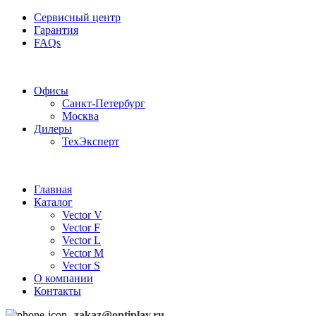
Сервисный центр
Гарантия
FAQs
Частотные преобразователи OptiPlay
Офисы
Санкт-Петербург
Москва
Дилеры
ТехЭксперт
Главная
Каталог
Vector V
Vector F
Vector L
Vector M
Vector S
О компании
Контакты
zakaz@optiplay.ru