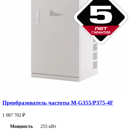
Преобразователь частоты M-G355/P375-4F
1 087 702
₽
Мощность
255 кВт