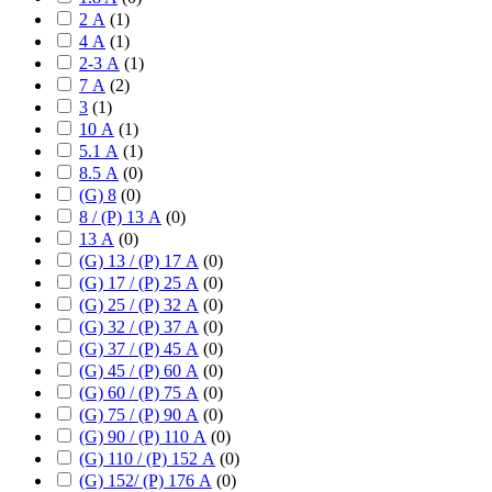
2 А
(
1
)
4 А
(
1
)
2-3 А
(
1
)
7 А
(
2
)
3
(
1
)
10 А
(
1
)
5.1 А
(
1
)
8.5 А
(
0
)
(G) 8
(
0
)
8 / (P) 13 А
(
0
)
13 А
(
0
)
(G) 13 / (P) 17 А
(
0
)
(G) 17 / (P) 25 А
(
0
)
(G) 25 / (P) 32 А
(
0
)
(G) 32 / (P) 37 А
(
0
)
(G) 37 / (P) 45 А
(
0
)
(G) 45 / (P) 60 А
(
0
)
(G) 60 / (P) 75 А
(
0
)
(G) 75 / (P) 90 А
(
0
)
(G) 90 / (P) 110 А
(
0
)
(G) 110 / (P) 152 А
(
0
)
(G) 152/ (P) 176 А
(
0
)