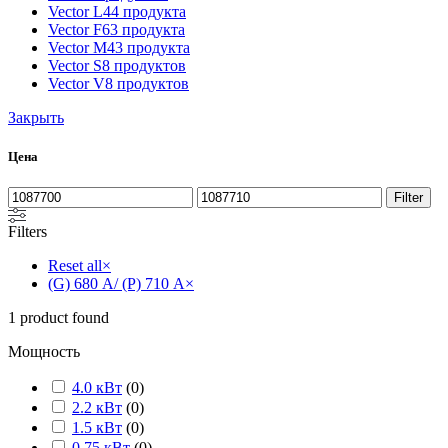
Vector L
44 продукта
Vector F
63 продукта
Vector M
43 продукта
Vector S
8 продуктов
Vector V
8 продуктов
Закрыть
Цена
Filter
Filters
Reset all
×
(G) 680 А/ (P) 710 А
×
1
product found
Мощность
4.0 кВт
(
0
)
2.2 кВт
(
0
)
1.5 кВт
(
0
)
0.75 кВт
(
0
)