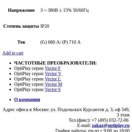
Напряжение
3 ~ 380В ± 15% 50/60Гц
Степень защиты
IP20
Ток
(G) 680 А/ (P) 710 А
Add to cart
ЧАСТОТНЫЕ ПРЕОБРАЗОВАТЕЛИ:
OptiPlay серии
Vector F
OptiPlay серии
Vector V
OptiPlay серии
Vector L
OptiPlay серии
Vector M
OptiPlay серии
Vector S
О компании
Адрес офиса в Москве: ул. Подольских Курсантов д. 3, оф 349,
3 этаж
Тел.(факс): +7 (495) 032-72-06
E-mail:
zakaz@optiplay.ru
График работы: пн-чт с 9:00 до 18:00