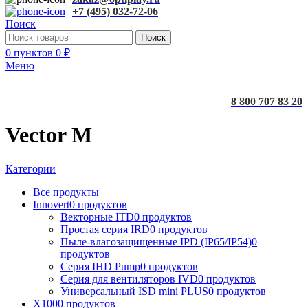
+7 (495) 032-72-06
Поиск
Поиск
0
пунктов
0
₽
Меню
8 800 707 83 20
Vector M
Категории
Все
продукты
Innovert
0 продуктов
Векторные ITD
0 продуктов
Простая серия IRD
0 продуктов
Пыле-влагозащищенные IPD (IP65/IP54)
0
продуктов
Серия IHD Pump
0 продуктов
Серия для вентиляторов IVD
0 продуктов
Универсальный ISD mini PLUS
0 продуктов
X100
0 продуктов