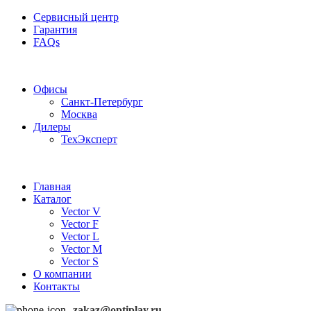
Сервисный центр
Гарантия
FAQs
Частотные преобразователи OptiPlay
Офисы
Санкт-Петербург
Москва
Дилеры
ТехЭксперт
Главная
Каталог
Vector V
Vector F
Vector L
Vector M
Vector S
О компании
Контакты
zakaz@optiplay.ru