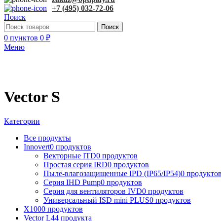
+7 (495) 032-72-06
Поиск
Поиск
0
пунктов
0
₽
Меню
Vector S
Категории
Все
продукты
Innovert
0 продуктов
Векторные ITD
0 продуктов
Простая серия IRD
0 продуктов
Пыле-влагозащищенные IPD (IP65/IP54)
0 продукто
Серия IHD Pump
0 продуктов
Серия для вентиляторов IVD
0 продуктов
Универсальный ISD mini PLUS
0 продуктов
X100
0 продуктов
Vector L
44 продукта