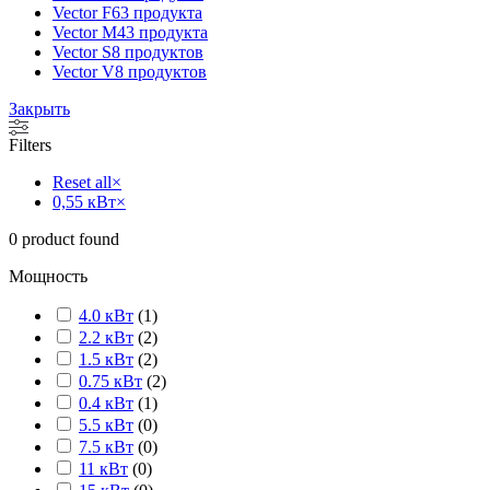
Vector F
63 продукта
Vector M
43 продукта
Vector S
8 продуктов
Vector V
8 продуктов
Закрыть
Filters
Reset all
×
0,55 кВт
×
0
product found
Мощность
4.0 кВт
(
1
)
2.2 кВт
(
2
)
1.5 кВт
(
2
)
0.75 кВт
(
2
)
0.4 кВт
(
1
)
5.5 кВт
(
0
)
7.5 кВт
(
0
)
11 кВт
(
0
)