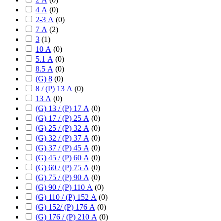
4 А
(
0
)
2-3 А
(
0
)
7 А
(
2
)
3
(
1
)
10 А
(
0
)
5.1 А
(
0
)
8.5 А
(
0
)
(G) 8
(
0
)
8 / (P) 13 А
(
0
)
13 А
(
0
)
(G) 13 / (P) 17 А
(
0
)
(G) 17 / (P) 25 А
(
0
)
(G) 25 / (P) 32 А
(
0
)
(G) 32 / (P) 37 А
(
0
)
(G) 37 / (P) 45 А
(
0
)
(G) 45 / (P) 60 А
(
0
)
(G) 60 / (P) 75 А
(
0
)
(G) 75 / (P) 90 А
(
0
)
(G) 90 / (P) 110 А
(
0
)
(G) 110 / (P) 152 А
(
0
)
(G) 152/ (P) 176 А
(
0
)
(G) 176 / (P) 210 А
(
0
)