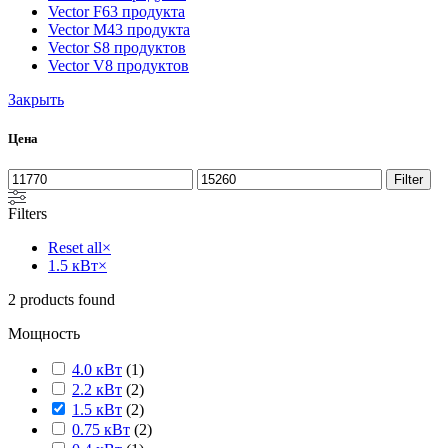
Vector F
63 продукта
Vector M
43 продукта
Vector S
8 продуктов
Vector V
8 продуктов
Закрыть
Цена
Filter
Filters
Reset all
×
1.5 кВт
×
2
products found
Мощность
4.0 кВт
(
1
)
2.2 кВт
(
2
)
1.5 кВт
(
2
)
0.75 кВт
(
2
)