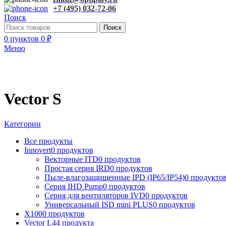
+7 (495) 032-72-06
Поиск
Поиск
0
пунктов
0
₽
Меню
Vector S
Категории
Все
продукты
Innovert
0 продуктов
Векторные ITD
0 продуктов
Простая серия IRD
0 продуктов
Пыле-влагозащищенные IPD (IP65/IP54)
0 продукто
Серия IHD Pump
0 продуктов
Серия для вентиляторов IVD
0 продуктов
Универсальный ISD mini PLUS
0 продуктов
X100
0 продуктов
Vector L
44 продукта