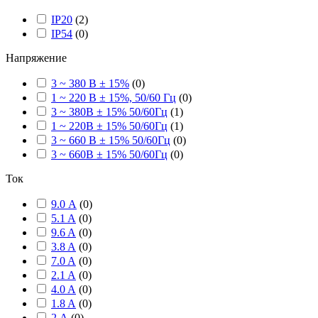
IP20
(
2
)
IP54
(
0
)
Напряжение
3 ~ 380 В ± 15%
(
0
)
1 ~ 220 В ± 15%, 50/60 Гц
(
0
)
3 ~ 380В ± 15% 50/60Гц
(
1
)
1 ~ 220В ± 15% 50/60Гц
(
1
)
3 ~ 660 В ± 15% 50/60Гц
(
0
)
3 ~ 660В ± 15% 50/60Гц
(
0
)
Ток
9.0 А
(
0
)
5.1 A
(
0
)
9.6 A
(
0
)
3.8 A
(
0
)
7.0 A
(
0
)
2.1 A
(
0
)
4.0 A
(
0
)
1.8 A
(
0
)
2 А
(
0
)