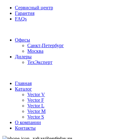
Сервисный центр
Гарантия
FAQs
Частотные преобразователи OptiPlay
Офисы
Санкт-Петербург
Москва
Дилеры
ТехЭксперт
Главная
Каталог
Vector V
Vector F
Vector L
Vector M
Vector S
О компании
Контакты
zakaz@optiplay.ru