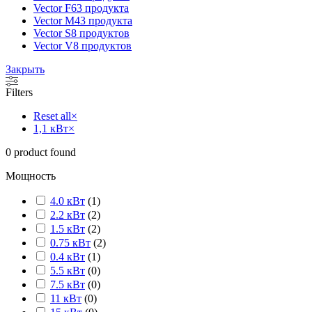
Vector F
63 продукта
Vector M
43 продукта
Vector S
8 продуктов
Vector V
8 продуктов
Закрыть
Filters
Reset all
×
1,1 кВт
×
0
product found
Мощность
4.0 кВт
(
1
)
2.2 кВт
(
2
)
1.5 кВт
(
2
)
0.75 кВт
(
2
)
0.4 кВт
(
1
)
5.5 кВт
(
0
)
7.5 кВт
(
0
)
11 кВт
(
0
)