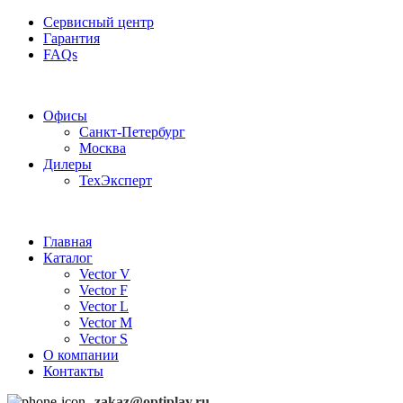
Сервисный центр
Гарантия
FAQs
Частотные преобразователи OptiPlay
Офисы
Санкт-Петербург
Москва
Дилеры
ТехЭксперт
Главная
Каталог
Vector V
Vector F
Vector L
Vector M
Vector S
О компании
Контакты
zakaz@optiplay.ru