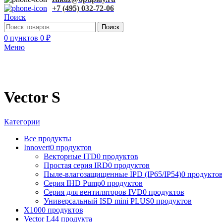
+7 (495) 032-72-06
Поиск
Поиск
0
пунктов
0
₽
Меню
Vector S
Категории
Все
продукты
Innovert
0 продуктов
Векторные ITD
0 продуктов
Простая серия IRD
0 продуктов
Пыле-влагозащищенные IPD (IP65/IP54)
0 продукто
Серия IHD Pump
0 продуктов
Серия для вентиляторов IVD
0 продуктов
Универсальный ISD mini PLUS
0 продуктов
X100
0 продуктов
Vector L
44 продукта