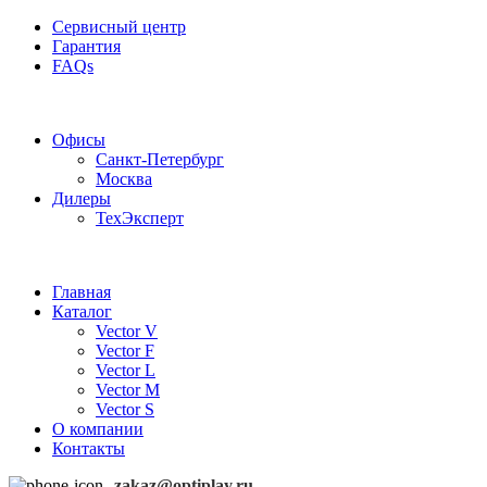
Сервисный центр
Гарантия
FAQs
Частотные преобразователи OptiPlay
Офисы
Санкт-Петербург
Москва
Дилеры
ТехЭксперт
Главная
Каталог
Vector V
Vector F
Vector L
Vector M
Vector S
О компании
Контакты
zakaz@optiplay.ru