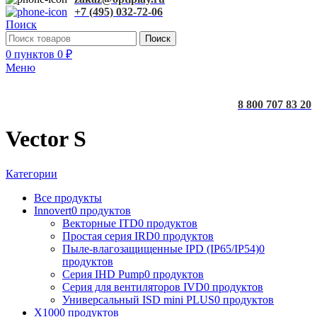
+7 (495) 032-72-06
Поиск
Поиск
0
пунктов
0
₽
Меню
8 800 707 83 20
Vector S
Категории
Все
продукты
Innovert
0 продуктов
Векторные ITD
0 продуктов
Простая серия IRD
0 продуктов
Пыле-влагозащищенные IPD (IP65/IP54)
0
продуктов
Серия IHD Pump
0 продуктов
Серия для вентиляторов IVD
0 продуктов
Универсальный ISD mini PLUS
0 продуктов
X100
0 продуктов