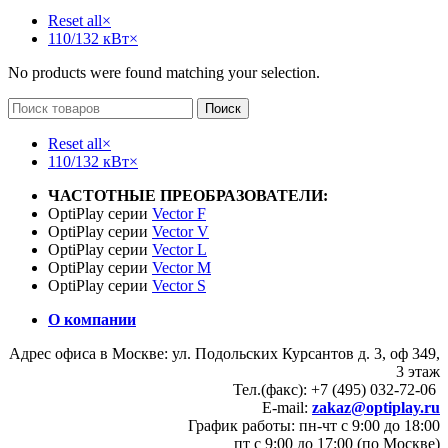
Reset all
×
110/132 кВт
×
No products were found matching your selection.
Поиск
Reset all
×
110/132 кВт
×
ЧАСТОТНЫЕ ПРЕОБРАЗОВАТЕЛИ:
OptiPlay серии
Vector F
OptiPlay серии
Vector V
OptiPlay серии
Vector L
OptiPlay серии
Vector M
OptiPlay серии
Vector S
О компании
Адрес офиса в Москве: ул. Подольских Курсантов д. 3, оф 349,
3 этаж
Тел.(факс): +7 (495) 032-72-06
E-mail:
zakaz@optiplay.ru
График работы: пн-чт с 9:00 до 18:00
пт с 9:00 до 17:00 (по Москве)