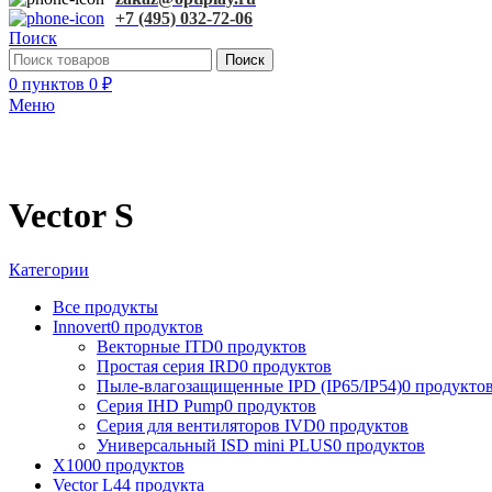
+7 (495) 032-72-06
Поиск
Поиск
0
пунктов
0
₽
Меню
Vector S
Категории
Все
продукты
Innovert
0 продуктов
Векторные ITD
0 продуктов
Простая серия IRD
0 продуктов
Пыле-влагозащищенные IPD (IP65/IP54)
0 продукто
Серия IHD Pump
0 продуктов
Серия для вентиляторов IVD
0 продуктов
Универсальный ISD mini PLUS
0 продуктов
X100
0 продуктов
Vector L
44 продукта