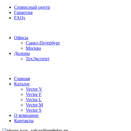
Сервисный центр
Гарантия
FAQs
Частотные преобразователи OptiPlay
Офисы
Санкт-Петербург
Москва
Дилеры
ТехЭксперт
Главная
Каталог
Vector V
Vector F
Vector L
Vector M
Vector S
О компании
Контакты
zakaz@optiplay.ru