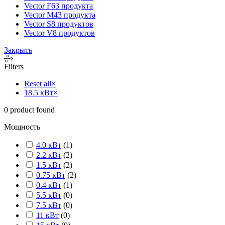
Vector F
63 продукта
Vector M
43 продукта
Vector S
8 продуктов
Vector V
8 продуктов
Закрыть
Filters
Reset all
×
18.5 кВт
×
0
product found
Мощность
4.0 кВт
(
1
)
2.2 кВт
(
2
)
1.5 кВт
(
2
)
0.75 кВт
(
2
)
0.4 кВт
(
1
)
5.5 кВт
(
0
)
7.5 кВт
(
0
)
11 кВт
(
0
)