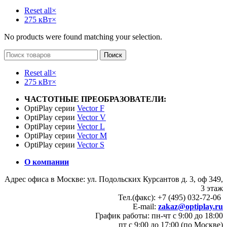
Reset all
×
275 кВт
×
No products were found matching your selection.
Поиск
Reset all
×
275 кВт
×
ЧАСТОТНЫЕ ПРЕОБРАЗОВАТЕЛИ:
OptiPlay серии
Vector F
OptiPlay серии
Vector V
OptiPlay серии
Vector L
OptiPlay серии
Vector M
OptiPlay серии
Vector S
О компании
Адрес офиса в Москве: ул. Подольских Курсантов д. 3, оф 349,
3 этаж
Тел.(факс): +7 (495) 032-72-06
E-mail:
zakaz@optiplay.ru
График работы: пн-чт с 9:00 до 18:00
пт с 9:00 до 17:00 (по Москве)