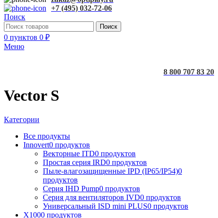
+7 (495) 032-72-06
Поиск
Поиск
0
пунктов
0
₽
Меню
8 800 707 83 20
Vector S
Категории
Все
продукты
Innovert
0 продуктов
Векторные ITD
0 продуктов
Простая серия IRD
0 продуктов
Пыле-влагозащищенные IPD (IP65/IP54)
0
продуктов
Серия IHD Pump
0 продуктов
Серия для вентиляторов IVD
0 продуктов
Универсальный ISD mini PLUS
0 продуктов
X100
0 продуктов