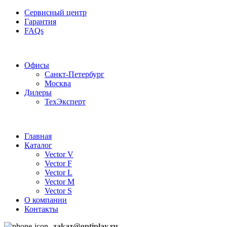
Сервисный центр
Гарантия
FAQs
Частотные преобразователи OptiPlay
Офисы
Санкт-Петербург
Москва
Дилеры
ТехЭксперт
Главная
Каталог
Vector V
Vector F
Vector L
Vector M
Vector S
О компании
Контакты
zakaz@optiplay.ru