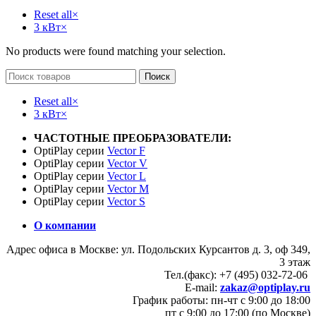
Reset all
×
3 кВт
×
No products were found matching your selection.
Поиск
Reset all
×
3 кВт
×
ЧАСТОТНЫЕ ПРЕОБРАЗОВАТЕЛИ:
OptiPlay серии
Vector F
OptiPlay серии
Vector V
OptiPlay серии
Vector L
OptiPlay серии
Vector M
OptiPlay серии
Vector S
О компании
Адрес офиса в Москве: ул. Подольских Курсантов д. 3, оф 349,
3 этаж
Тел.(факс): +7 (495) 032-72-06
E-mail:
zakaz@optiplay.ru
График работы: пн-чт с 9:00 до 18:00
пт с 9:00 до 17:00 (по Москве)