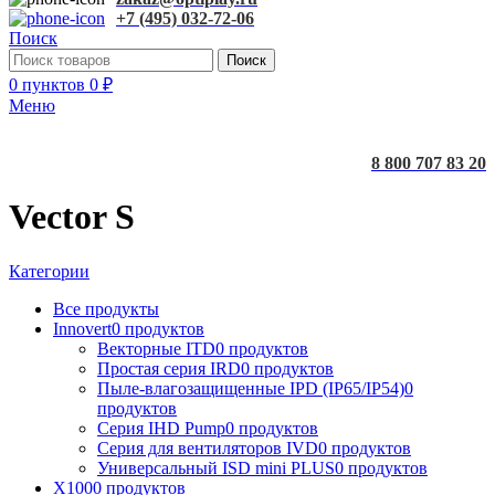
+7 (495) 032-72-06
Поиск
Поиск
0
пунктов
0
₽
Меню
8 800 707 83 20
Vector S
Категории
Все
продукты
Innovert
0 продуктов
Векторные ITD
0 продуктов
Простая серия IRD
0 продуктов
Пыле-влагозащищенные IPD (IP65/IP54)
0
продуктов
Серия IHD Pump
0 продуктов
Серия для вентиляторов IVD
0 продуктов
Универсальный ISD mini PLUS
0 продуктов
X100
0 продуктов