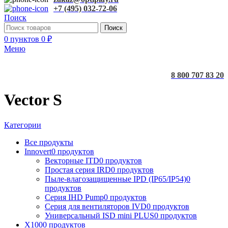
+7 (495) 032-72-06
Поиск
Поиск
0
пунктов
0
₽
Меню
8 800 707 83 20
Vector S
Категории
Все
продукты
Innovert
0 продуктов
Векторные ITD
0 продуктов
Простая серия IRD
0 продуктов
Пыле-влагозащищенные IPD (IP65/IP54)
0
продуктов
Серия IHD Pump
0 продуктов
Серия для вентиляторов IVD
0 продуктов
Универсальный ISD mini PLUS
0 продуктов
X100
0 продуктов