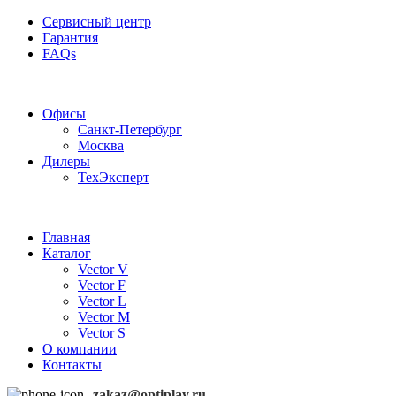
Сервисный центр
Гарантия
FAQs
Частотные преобразователи OptiPlay
Офисы
Санкт-Петербург
Москва
Дилеры
ТехЭксперт
Главная
Каталог
Vector V
Vector F
Vector L
Vector M
Vector S
О компании
Контакты
zakaz@optiplay.ru