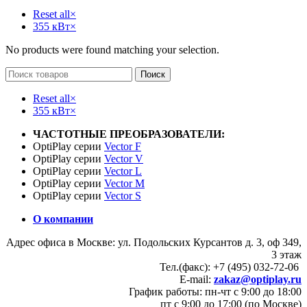
Reset all
×
355 кВт
×
No products were found matching your selection.
Поиск
Reset all
×
355 кВт
×
ЧАСТОТНЫЕ ПРЕОБРАЗОВАТЕЛИ:
OptiPlay серии
Vector F
OptiPlay серии
Vector V
OptiPlay серии
Vector L
OptiPlay серии
Vector M
OptiPlay серии
Vector S
О компании
Адрес офиса в Москве: ул. Подольских Курсантов д. 3, оф 349,
3 этаж
Тел.(факс): +7 (495) 032-72-06
E-mail:
zakaz@optiplay.ru
График работы: пн-чт с 9:00 до 18:00
пт с 9:00 до 17:00 (по Москве)