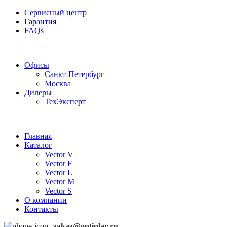
Сервисный центр
Гарантия
FAQs
Частотные преобразователи OptiPlay
Офисы
Санкт-Петербург
Москва
Дилеры
ТехЭксперт
Главная
Каталог
Vector V
Vector F
Vector L
Vector M
Vector S
О компании
Контакты
zakaz@optiplay.ru