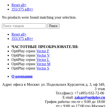
Reset all
×
355/375 кВт
×
No products were found matching your selection.
Поиск
Reset all
×
355/375 кВт
×
ЧАСТОТНЫЕ ПРЕОБРАЗОВАТЕЛИ:
OptiPlay серии
Vector F
OptiPlay серии
Vector V
OptiPlay серии
Vector L
OptiPlay серии
Vector M
OptiPlay серии
Vector S
О компании
Адрес офиса в Москве: ул. Подольских Курсантов д. 3, оф 349,
3 этаж
Тел.(факс): +7 (495) 032-72-06
E-mail:
zakaz@optiplay.ru
График работы: пн-чт с 9:00 до 18:00
пт с 9:00 до 17:00 (по Москве)