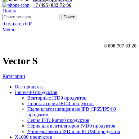
+7 (495) 032-72-06
Поиск
Поиск
0
пунктов
0
₽
Меню
8 800 707 83 20
Vector S
Категории
Все
продукты
Innovert
0 продуктов
Векторные ITD
0 продуктов
Простая серия IRD
0 продуктов
Пыле-влагозащищенные IPD (IP65/IP54)
0
продуктов
Серия IHD Pump
0 продуктов
Серия для вентиляторов IVD
0 продуктов
Универсальный ISD mini PLUS
0 продуктов
X100
0 продуктов