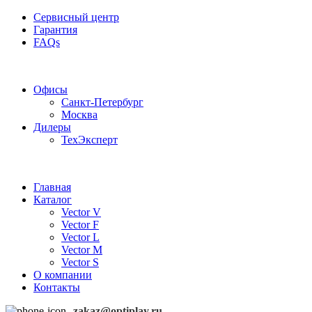
Сервисный центр
Гарантия
FAQs
Частотные преобразователи OptiPlay
Офисы
Санкт-Петербург
Москва
Дилеры
ТехЭксперт
Главная
Каталог
Vector V
Vector F
Vector L
Vector M
Vector S
О компании
Контакты
zakaz@optiplay.ru