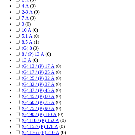
4 А
(
0
)
2-3 А
(
0
)
7 А
(
0
)
3
(
0
)
10 А
(
0
)
5.1 А
(
0
)
8.5 А
(
1
)
(G) 8
(
0
)
8 / (P) 13 А
(
0
)
13 А
(
0
)
(G) 13 / (P) 17 А
(
0
)
(G) 17 / (P) 25 А
(
0
)
(G) 25 / (P) 32 А
(
0
)
(G) 32 / (P) 37 А
(
0
)
(G) 37 / (P) 45 А
(
0
)
(G) 45 / (P) 60 А
(
0
)
(G) 60 / (P) 75 А
(
0
)
(G) 75 / (P) 90 А
(
0
)
(G) 90 / (P) 110 А
(
0
)
(G) 110 / (P) 152 А
(
0
)
(G) 152/ (P) 176 А
(
0
)
(G) 176 / (P) 210 А
(
0
)