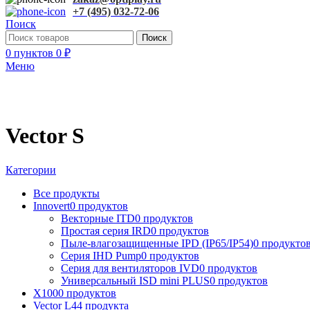
+7 (495) 032-72-06
Поиск
Поиск
0
пунктов
0
₽
Меню
Vector S
Категории
Все
продукты
Innovert
0 продуктов
Векторные ITD
0 продуктов
Простая серия IRD
0 продуктов
Пыле-влагозащищенные IPD (IP65/IP54)
0 продукто
Серия IHD Pump
0 продуктов
Серия для вентиляторов IVD
0 продуктов
Универсальный ISD mini PLUS
0 продуктов
X100
0 продуктов
Vector L
44 продукта