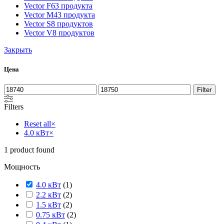
Vector F
63 продукта
Vector M
43 продукта
Vector S
8 продуктов
Vector V
8 продуктов
Закрыть
Цена
Filter
Filters
Reset all
×
4.0 кВт
×
1
product found
Мощность
4.0 кВт
(
1
)
2.2 кВт
(
2
)
1.5 кВт
(
2
)
0.75 кВт
(
2
)