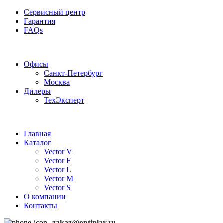
Сервисный центр
Гарантия
FAQs
Частотные преобразователи OptiPlay
Офисы
Санкт-Петербург
Москва
Дилеры
ТехЭксперт
Главная
Каталог
Vector V
Vector F
Vector L
Vector M
Vector S
О компании
Контакты
zakaz@optiplay.ru