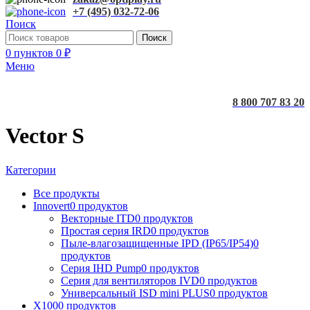
+7 (495) 032-72-06
Поиск
Поиск
0
пунктов
0
₽
Меню
8 800 707 83 20
Vector S
Категории
Все
продукты
Innovert
0 продуктов
Векторные ITD
0 продуктов
Простая серия IRD
0 продуктов
Пыле-влагозащищенные IPD (IP65/IP54)
0
продуктов
Серия IHD Pump
0 продуктов
Серия для вентиляторов IVD
0 продуктов
Универсальный ISD mini PLUS
0 продуктов
X100
0 продуктов