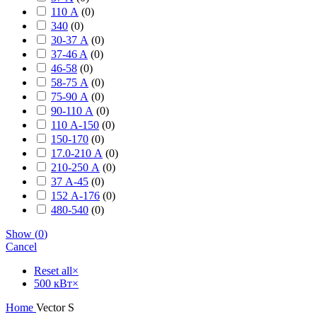
110 А
(
0
)
340
(
0
)
30-37 А
(
0
)
37-46 A
(
0
)
46-58
(
0
)
58-75 А
(
0
)
75-90 А
(
0
)
90-110 А
(
0
)
110 А-150
(
0
)
150-170
(
0
)
17.0-210 А
(
0
)
210-250 А
(
0
)
37 А-45
(
0
)
152 А-176
(
0
)
480-540
(
0
)
Show
(
0
)
Cancel
Reset all
×
500 кВт
×
Home
Vector S