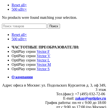
Reset all
×
500 кВт
×
No products were found matching your selection.
Поиск
Reset all
×
500 кВт
×
ЧАСТОТНЫЕ ПРЕОБРАЗОВАТЕЛИ:
OptiPlay серии
Vector F
OptiPlay серии
Vector V
OptiPlay серии
Vector L
OptiPlay серии
Vector M
OptiPlay серии
Vector S
О компании
Адрес офиса в Москве: ул. Подольских Курсантов д. 3, оф 349,
3 этаж
Тел.(факс): +7 (495) 032-72-06
E-mail:
zakaz@optiplay.ru
График работы: пн-чт с 9:00 до 18:00
пт с 9:00 до 17:00 (по Москве)