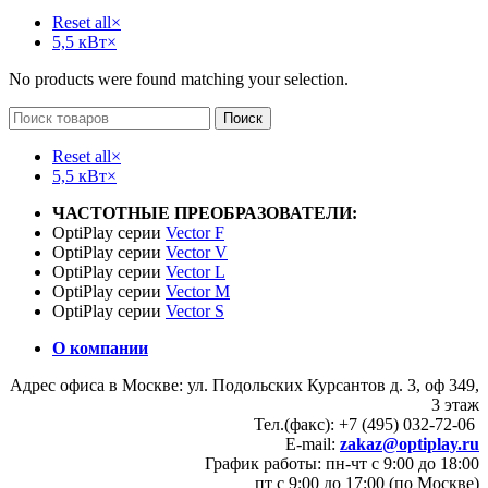
Reset all
×
5,5 кВт
×
No products were found matching your selection.
Поиск
Reset all
×
5,5 кВт
×
ЧАСТОТНЫЕ ПРЕОБРАЗОВАТЕЛИ:
OptiPlay серии
Vector F
OptiPlay серии
Vector V
OptiPlay серии
Vector L
OptiPlay серии
Vector M
OptiPlay серии
Vector S
О компании
Адрес офиса в Москве: ул. Подольских Курсантов д. 3, оф 349,
3 этаж
Тел.(факс): +7 (495) 032-72-06
E-mail:
zakaz@optiplay.ru
График работы: пн-чт с 9:00 до 18:00
пт с 9:00 до 17:00 (по Москве)