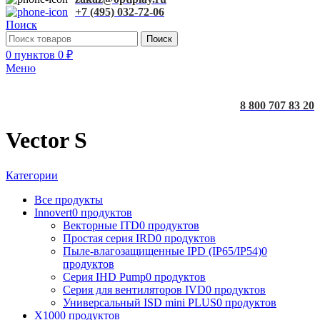
+7 (495) 032-72-06
Поиск
Поиск
0
пунктов
0
₽
Меню
8 800 707 83 20
Vector S
Категории
Все
продукты
Innovert
0 продуктов
Векторные ITD
0 продуктов
Простая серия IRD
0 продуктов
Пыле-влагозащищенные IPD (IP65/IP54)
0
продуктов
Серия IHD Pump
0 продуктов
Серия для вентиляторов IVD
0 продуктов
Универсальный ISD mini PLUS
0 продуктов
X100
0 продуктов