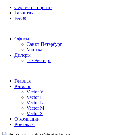
Сервисный центр
Гарантия
FAQs
Частотные преобразователи OptiPlay
Офисы
Санкт-Петербург
Москва
Дилеры
ТехЭксперт
Главная
Каталог
Vector V
Vector F
Vector L
Vector M
Vector S
О компании
Контакты
zakaz@optiplay.ru