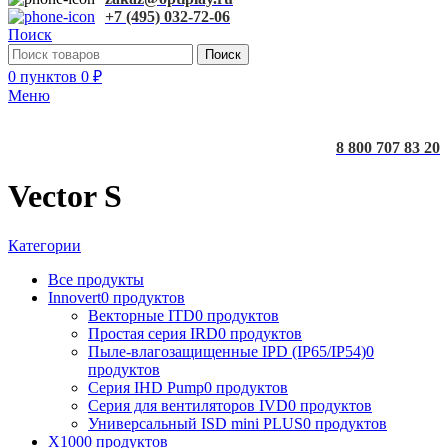
+7 (495) 032-72-06
Поиск
Поиск
0
пунктов
0
₽
Меню
8 800 707 83 20
Vector S
Категории
Все
продукты
Innovert
0 продуктов
Векторные ITD
0 продуктов
Простая серия IRD
0 продуктов
Пыле-влагозащищенные IPD (IP65/IP54)
0
продуктов
Серия IHD Pump
0 продуктов
Серия для вентиляторов IVD
0 продуктов
Универсальный ISD mini PLUS
0 продуктов
X100
0 продуктов