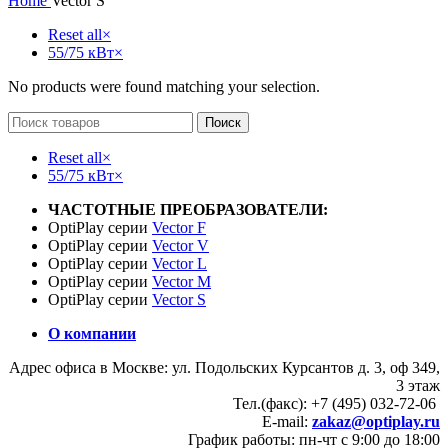
Home
Vector S
Reset all
×
55/75 кВт
×
No products were found matching your selection.
Поиск
Reset all
×
55/75 кВт
×
ЧАСТОТНЫЕ ПРЕОБРАЗОВАТЕЛИ:
OptiPlay серии
Vector F
OptiPlay серии
Vector V
OptiPlay серии
Vector L
OptiPlay серии
Vector M
OptiPlay серии
Vector S
О компании
Адрес офиса в Москве: ул. Подольских Курсантов д. 3, оф 349,
3 этаж
Тел.(факс): +7 (495) 032-72-06
E-mail:
zakaz@optiplay.ru
График работы: пн-чт с 9:00 до 18:00