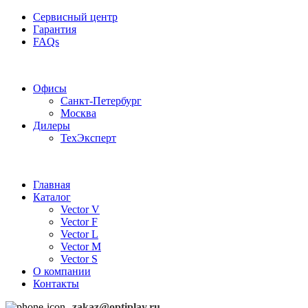
Сервисный центр
Гарантия
FAQs
Частотные преобразователи OptiPlay
Офисы
Санкт-Петербург
Москва
Дилеры
ТехЭксперт
Главная
Каталог
Vector V
Vector F
Vector L
Vector M
Vector S
О компании
Контакты
zakaz@optiplay.ru