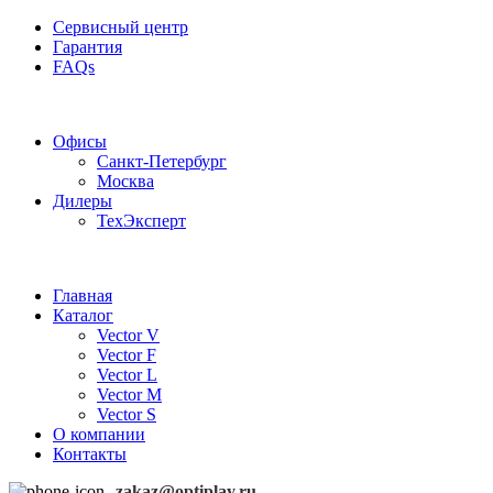
Сервисный центр
Гарантия
FAQs
Частотные преобразователи OptiPlay
Офисы
Санкт-Петербург
Москва
Дилеры
ТехЭксперт
Главная
Каталог
Vector V
Vector F
Vector L
Vector M
Vector S
О компании
Контакты
zakaz@optiplay.ru