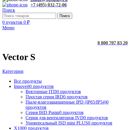
+7 (495) 032-72-06
Поиск
Поиск
0
пунктов
0
₽
Меню
8 800 707 83 20
Vector S
Категории
Все
продукты
Innovert
0 продуктов
Векторные ITD
0 продуктов
Простая серия IRD
0 продуктов
Пыле-влагозащищенные IPD (IP65/IP54)
0
продуктов
Серия IHD Pump
0 продуктов
Серия для вентиляторов IVD
0 продуктов
Универсальный ISD mini PLUS
0 продуктов
X100
0 продуктов