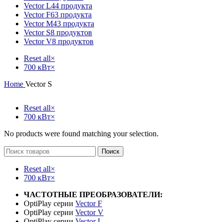
Vector L
44 продукта
Vector F
63 продукта
Vector M
43 продукта
Vector S
8 продуктов
Vector V
8 продуктов
Reset all
×
700 кВт
×
Home
Vector S
Reset all
×
700 кВт
×
No products were found matching your selection.
Поиск
Reset all
×
700 кВт
×
ЧАСТОТНЫЕ ПРЕОБРАЗОВАТЕЛИ:
OptiPlay серии
Vector F
OptiPlay серии
Vector V
OptiPlay серии
Vector L