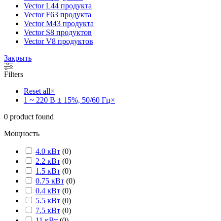
Vector L
44 продукта
Vector F
63 продукта
Vector M
43 продукта
Vector S
8 продуктов
Vector V
8 продуктов
Закрыть
Filters
Reset all
×
1 ~ 220 В ± 15%, 50/60 Гц
×
0
product found
Мощность
4.0 кВт
(
0
)
2.2 кВт
(
0
)
1.5 кВт
(
0
)
0.75 кВт
(
0
)
0.4 кВт
(
0
)
5.5 кВт
(
0
)
7.5 кВт
(
0
)
11 кВт
(
0
)