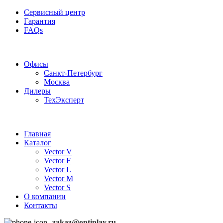
Сервисный центр
Гарантия
FAQs
Частотные преобразователи OptiPlay
Офисы
Санкт-Петербург
Москва
Дилеры
ТехЭксперт
Главная
Каталог
Vector V
Vector F
Vector L
Vector M
Vector S
О компании
Контакты
zakaz@optiplay.ru