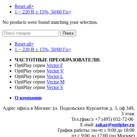
Reset all
×
1 ~ 220 В ± 15%, 50/60 Гц
×
No products were found matching your selection.
Поиск
Reset all
×
1 ~ 220 В ± 15%, 50/60 Гц
×
ЧАСТОТНЫЕ ПРЕОБРАЗОВАТЕЛИ:
OptiPlay серии
Vector F
OptiPlay серии
Vector V
OptiPlay серии
Vector L
OptiPlay серии
Vector M
OptiPlay серии
Vector S
О компании
Адрес офиса в Москве: ул. Подольских Курсантов д. 3, оф 349,
3 этаж
Тел.(факс): +7 (495) 032-72-06
E-mail:
zakaz@optiplay.ru
График работы: пн-чт с 9:00 до 18:00
пт с 9:00 до 17:00 (по Москве)