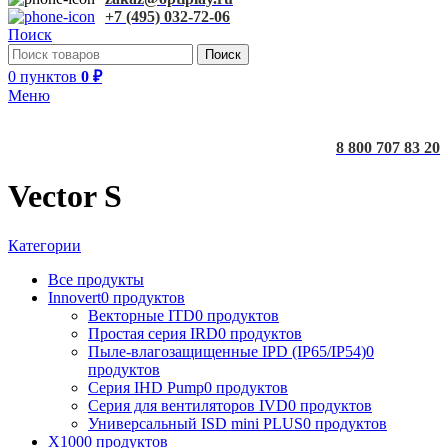
+7 (495) 032-72-06
Поиск
Поиск
0
пунктов
0
₽
Меню
8 800 707 83 20
Vector S
Категории
Все
продукты
Innovert
0 продуктов
Векторные ITD
0 продуктов
Простая серия IRD
0 продуктов
Пыле-влагозащищенные IPD (IP65/IP54)
0
продуктов
Серия IHD Pump
0 продуктов
Серия для вентиляторов IVD
0 продуктов
Универсальный ISD mini PLUS
0 продуктов
X100
0 продуктов