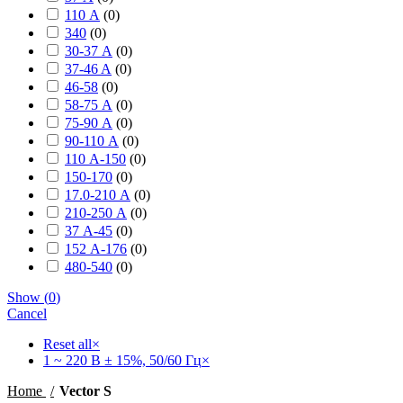
110 А
(
0
)
340
(
0
)
30-37 А
(
0
)
37-46 A
(
0
)
46-58
(
0
)
58-75 А
(
0
)
75-90 А
(
0
)
90-110 А
(
0
)
110 А-150
(
0
)
150-170
(
0
)
17.0-210 А
(
0
)
210-250 А
(
0
)
37 А-45
(
0
)
152 А-176
(
0
)
480-540
(
0
)
Show
(
0
)
Cancel
Reset all
×
1 ~ 220 В ± 15%, 50/60 Гц
×
Home
Vector S