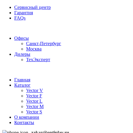
Сервисный центр
Гарантия
FAQs
Частотные преобразователи OptiPlay
Офисы
Санкт-Петербург
Москва
Дилеры
ТехЭксперт
Главная
Каталог
Vector V
Vector F
Vector L
Vector M
Vector S
О компании
Контакты
zakaz@optiplay.ru