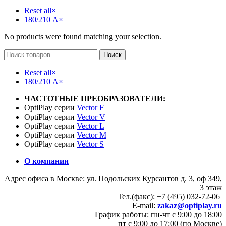
Reset all
×
180/210 А
×
No products were found matching your selection.
Поиск
Reset all
×
180/210 А
×
ЧАСТОТНЫЕ ПРЕОБРАЗОВАТЕЛИ:
OptiPlay серии
Vector F
OptiPlay серии
Vector V
OptiPlay серии
Vector L
OptiPlay серии
Vector M
OptiPlay серии
Vector S
О компании
Адрес офиса в Москве: ул. Подольских Курсантов д. 3, оф 349,
3 этаж
Тел.(факс): +7 (495) 032-72-06
E-mail:
zakaz@optiplay.ru
График работы: пн-чт с 9:00 до 18:00
пт с 9:00 до 17:00 (по Москве)