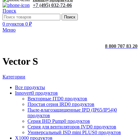
+7 (495) 032-72-06
Поиск
Поиск
0
пунктов
0
₽
Меню
8 800 707 83 20
Vector S
Категории
Все
продукты
Innovert
0 продуктов
Векторные ITD
0 продуктов
Простая серия IRD
0 продуктов
Пыле-влагозащищенные IPD (IP65/IP54)
0
продуктов
Серия IHD Pump
0 продуктов
Серия для вентиляторов IVD
0 продуктов
Универсальный ISD mini PLUS
0 продуктов
X100
0 продуктов