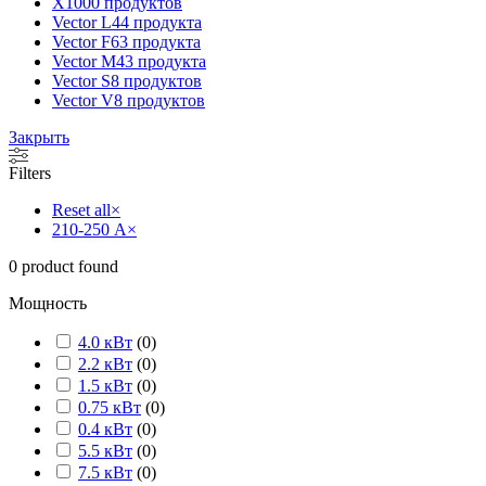
X100
0 продуктов
Vector L
44 продукта
Vector F
63 продукта
Vector M
43 продукта
Vector S
8 продуктов
Vector V
8 продуктов
Закрыть
Filters
Reset all
×
210-250 А
×
0
product found
Мощность
4.0 кВт
(
0
)
2.2 кВт
(
0
)
1.5 кВт
(
0
)
0.75 кВт
(
0
)
0.4 кВт
(
0
)
5.5 кВт
(
0
)
7.5 кВт
(
0
)