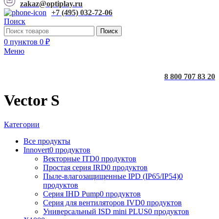
zakaz@optiplay.ru
+7 (495) 032-72-06
Поиск
Поиск
0
пунктов
0
₽
Меню
8 800 707 83 20
Vector S
Категории
Все
продукты
Innovert
0 продуктов
Векторные ITD
0 продуктов
Простая серия IRD
0 продуктов
Пыле-влагозащищенные IPD (IP65/IP54)
0
продуктов
Серия IHD Pump
0 продуктов
Серия для вентиляторов IVD
0 продуктов
Универсальный ISD mini PLUS
0 продуктов