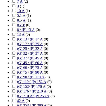
7 А
(
2
)
3
(
1
)
10 А
(
1
)
5.1 А
(
1
)
8.5 А
(
1
)
(G) 8
(
0
)
8 / (P) 13 А
(
0
)
13 А
(
0
)
(G) 13 / (P) 17 А
(
0
)
(G) 17 / (P) 25 А
(
0
)
(G) 25 / (P) 32 А
(
0
)
(G) 32 / (P) 37 А
(
0
)
(G) 37 / (P) 45 А
(
0
)
(G) 45 / (P) 60 А
(
0
)
(G) 60 / (P) 75 А
(
0
)
(G) 75 / (P) 90 А
(
0
)
(G) 90 / (P) 110 А
(
0
)
(G) 110 / (P) 152 А
(
0
)
(G) 152/ (P) 176 А
(
0
)
(G) 176 / (P) 210 А
(
0
)
(G) 210 А/ (P) 253 А
(
0
)
42 А
(
0
)
(G) 253 / (P) 300 А
(
0
)