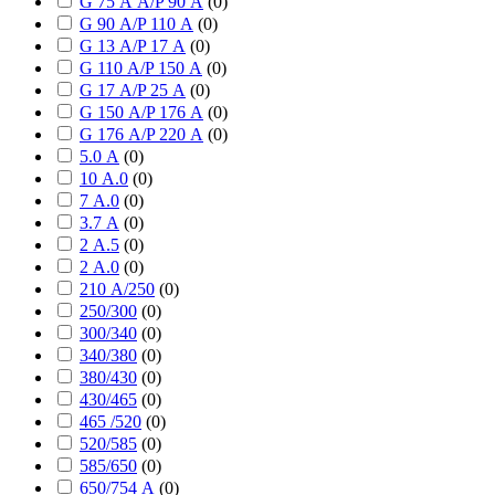
G 75 А А/P 90 А
(
0
)
G 90 А/P 110 А
(
0
)
G 13 А/P 17 А
(
0
)
G 110 А/P 150 А
(
0
)
G 17 А/P 25 А
(
0
)
G 150 А/P 176 А
(
0
)
G 176 А/P 220 А
(
0
)
5.0 А
(
0
)
10 А.0
(
0
)
7 А.0
(
0
)
3.7 А
(
0
)
2 А.5
(
0
)
2 А.0
(
0
)
210 А/250
(
0
)
250/300
(
0
)
300/340
(
0
)
340/380
(
0
)
380/430
(
0
)
430/465
(
0
)
465 /520
(
0
)
520/585
(
0
)
585/650
(
0
)
650/754 А
(
0
)