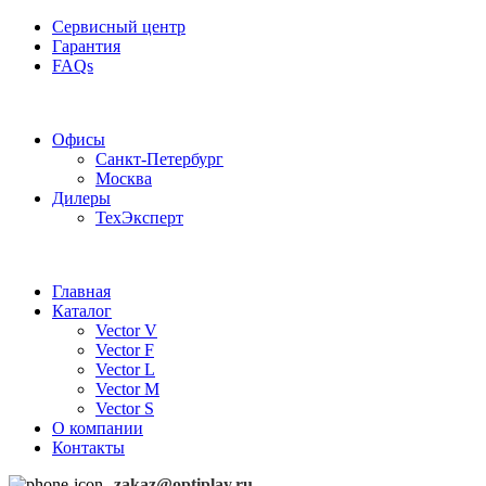
Сервисный центр
Гарантия
FAQs
Частотные преобразователи OptiPlay
Офисы
Санкт-Петербург
Москва
Дилеры
ТехЭксперт
Главная
Каталог
Vector V
Vector F
Vector L
Vector M
Vector S
О компании
Контакты
zakaz@optiplay.ru