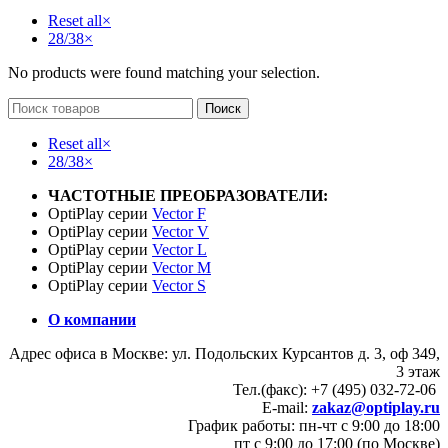
Reset all
×
28/38
×
No products were found matching your selection.
Поиск
Reset all
×
28/38
×
ЧАСТОТНЫЕ ПРЕОБРАЗОВАТЕЛИ:
OptiPlay серии
Vector F
OptiPlay серии
Vector V
OptiPlay серии
Vector L
OptiPlay серии
Vector M
OptiPlay серии
Vector S
О компании
Адрес офиса в Москве: ул. Подольских Курсантов д. 3, оф 349,
3 этаж
Тел.(факс): +7 (495) 032-72-06
E-mail:
zakaz@optiplay.ru
График работы: пн-чт с 9:00 до 18:00
пт с 9:00 до 17:00 (по Москве)