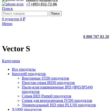
+7 (495) 032-72-06
Поиск
Поиск
0
пунктов
0
₽
Меню
8 800 707 83 20
Vector S
Категории
Все
продукты
Innovert
0 продуктов
Векторные ITD
0 продуктов
Простая серия IRD
0 продуктов
Пыле-влагозащищенные IPD (IP65/IP54)
0
продуктов
Серия IHD Pump
0 продуктов
Серия для вентиляторов IVD
0 продуктов
Универсальный ISD mini PLUS
0 продуктов
X100
0 продуктов