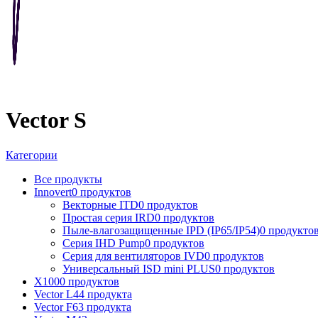
Vector S
Категории
Все
продукты
Innovert
0 продуктов
Векторные ITD
0 продуктов
Простая серия IRD
0 продуктов
Пыле-влагозащищенные IPD (IP65/IP54)
0 продукто
Серия IHD Pump
0 продуктов
Серия для вентиляторов IVD
0 продуктов
Универсальный ISD mini PLUS
0 продуктов
X100
0 продуктов
Vector L
44 продукта
Vector F
63 продукта