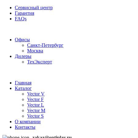
Сервисный центр
Гарантия
FAQs
Частотные преобразователи OptiPlay
Офисы
Санкт-Петербург
Москва
Дилеры
ТехЭксперт
Главная
Каталог
Vector V
Vector F
Vector L
Vector M
Vector S
О компании
Контакты
zakaz@optiplay.ru