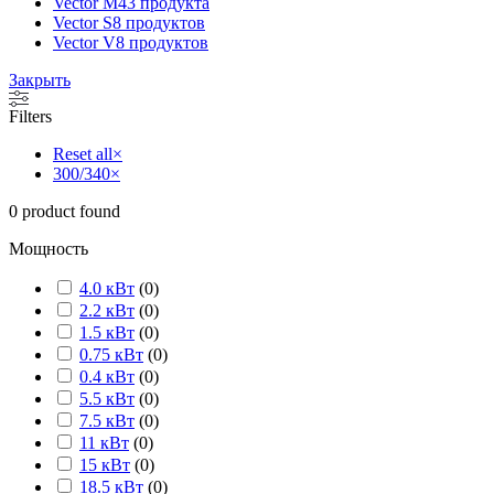
Vector M
43 продукта
Vector S
8 продуктов
Vector V
8 продуктов
Закрыть
Filters
Reset all
×
300/340
×
0
product found
Мощность
4.0 кВт
(
0
)
2.2 кВт
(
0
)
1.5 кВт
(
0
)
0.75 кВт
(
0
)
0.4 кВт
(
0
)
5.5 кВт
(
0
)
7.5 кВт
(
0
)
11 кВт
(
0
)
15 кВт
(
0
)
18.5 кВт
(
0
)