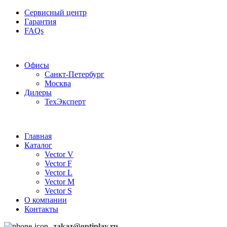
Сервисный центр
Гарантия
FAQs
Частотные преобразователи OptiPlay
Офисы
Санкт-Петербург
Москва
Дилеры
ТехЭксперт
Главная
Каталог
Vector V
Vector F
Vector L
Vector M
Vector S
О компании
Контакты
zakaz@optiplay.ru