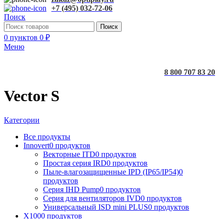
+7 (495) 032-72-06
Поиск
Поиск
0
пунктов
0
₽
Меню
8 800 707 83 20
Vector S
Категории
Все
продукты
Innovert
0 продуктов
Векторные ITD
0 продуктов
Простая серия IRD
0 продуктов
Пыле-влагозащищенные IPD (IP65/IP54)
0
продуктов
Серия IHD Pump
0 продуктов
Серия для вентиляторов IVD
0 продуктов
Универсальный ISD mini PLUS
0 продуктов
X100
0 продуктов