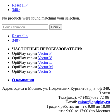
Reset all
×
340
×
No products were found matching your selection.
Поиск
Reset all
×
340
×
ЧАСТОТНЫЕ ПРЕОБРАЗОВАТЕЛИ:
OptiPlay серии
Vector F
OptiPlay серии
Vector V
OptiPlay серии
Vector L
OptiPlay серии
Vector M
OptiPlay серии
Vector S
О компании
Адрес офиса в Москве: ул. Подольских Курсантов д. 3, оф 349,
3 этаж
Тел.(факс): +7 (495) 032-72-06
E-mail:
zakaz@optiplay.ru
График работы: пн-чт с 9:00 до 18:00
пт с 9:00 до 17:00 (по Москве)