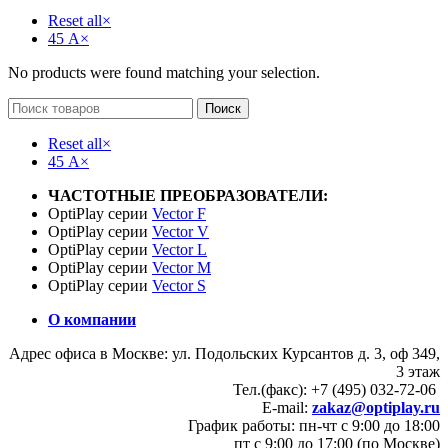
Reset all
×
45 А
×
No products were found matching your selection.
Поиск
Reset all
×
45 А
×
ЧАСТОТНЫЕ ПРЕОБРАЗОВАТЕЛИ:
OptiPlay серии
Vector F
OptiPlay серии
Vector V
OptiPlay серии
Vector L
OptiPlay серии
Vector M
OptiPlay серии
Vector S
О компании
Адрес офиса в Москве: ул. Подольских Курсантов д. 3, оф 349,
3 этаж
Тел.(факс): +7 (495) 032-72-06
E-mail:
zakaz@optiplay.ru
График работы: пн-чт с 9:00 до 18:00
пт с 9:00 до 17:00 (по Москве)