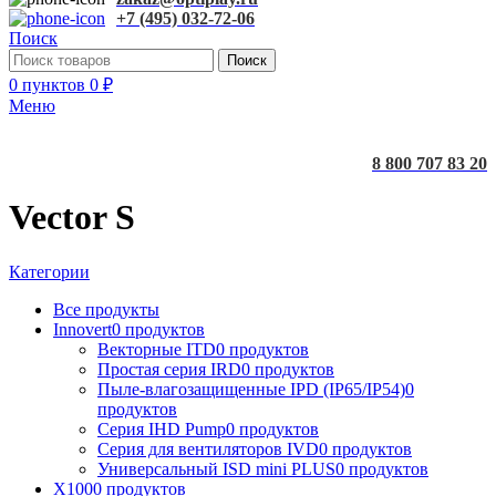
+7 (495) 032-72-06
Поиск
Поиск
0
пунктов
0
₽
Меню
8 800 707 83 20
Vector S
Категории
Все
продукты
Innovert
0 продуктов
Векторные ITD
0 продуктов
Простая серия IRD
0 продуктов
Пыле-влагозащищенные IPD (IP65/IP54)
0
продуктов
Серия IHD Pump
0 продуктов
Серия для вентиляторов IVD
0 продуктов
Универсальный ISD mini PLUS
0 продуктов
X100
0 продуктов