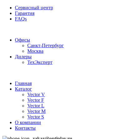
Сервисный центр
Гарантия
FAQs
Частотные преобразователи OptiPlay
Офисы
Санкт-Петербург
Москва
Дилеры
ТехЭксперт
Главная
Каталог
Vector V
Vector F
Vector L
Vector M
Vector S
О компании
Контакты
zakaz@optiplay.ru