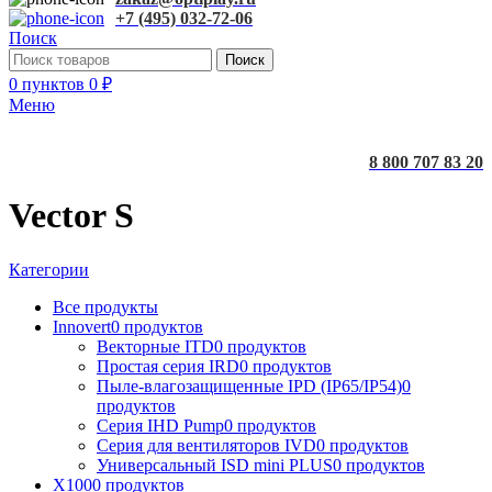
+7 (495) 032-72-06
Поиск
Поиск
0
пунктов
0
₽
Меню
8 800 707 83 20
Vector S
Категории
Все
продукты
Innovert
0 продуктов
Векторные ITD
0 продуктов
Простая серия IRD
0 продуктов
Пыле-влагозащищенные IPD (IP65/IP54)
0
продуктов
Серия IHD Pump
0 продуктов
Серия для вентиляторов IVD
0 продуктов
Универсальный ISD mini PLUS
0 продуктов
X100
0 продуктов