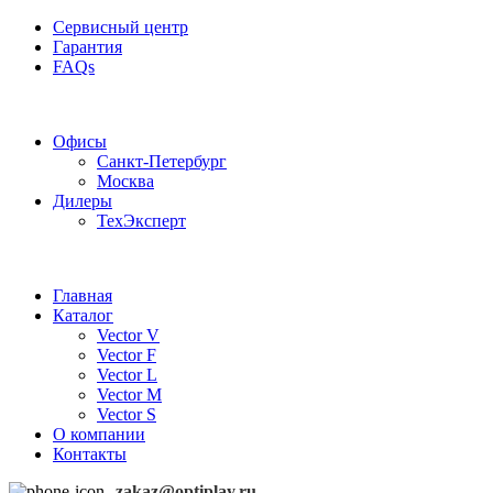
Сервисный центр
Гарантия
FAQs
Частотные преобразователи OptiPlay
Офисы
Санкт-Петербург
Москва
Дилеры
ТехЭксперт
Главная
Каталог
Vector V
Vector F
Vector L
Vector M
Vector S
О компании
Контакты
zakaz@optiplay.ru