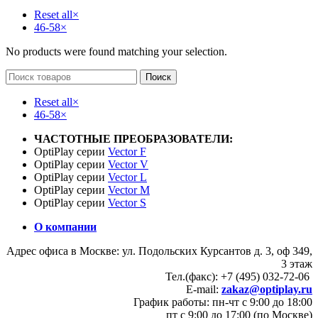
Reset all
×
46-58
×
No products were found matching your selection.
Поиск
Reset all
×
46-58
×
ЧАСТОТНЫЕ ПРЕОБРАЗОВАТЕЛИ:
OptiPlay серии
Vector F
OptiPlay серии
Vector V
OptiPlay серии
Vector L
OptiPlay серии
Vector M
OptiPlay серии
Vector S
О компании
Адрес офиса в Москве: ул. Подольских Курсантов д. 3, оф 349,
3 этаж
Тел.(факс): +7 (495) 032-72-06
E-mail:
zakaz@optiplay.ru
График работы: пн-чт с 9:00 до 18:00
пт с 9:00 до 17:00 (по Москве)