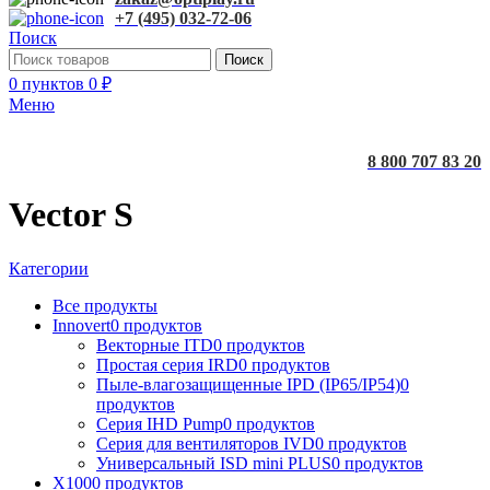
+7 (495) 032-72-06
Поиск
Поиск
0
пунктов
0
₽
Меню
8 800 707 83 20
Vector S
Категории
Все
продукты
Innovert
0 продуктов
Векторные ITD
0 продуктов
Простая серия IRD
0 продуктов
Пыле-влагозащищенные IPD (IP65/IP54)
0
продуктов
Серия IHD Pump
0 продуктов
Серия для вентиляторов IVD
0 продуктов
Универсальный ISD mini PLUS
0 продуктов
X100
0 продуктов