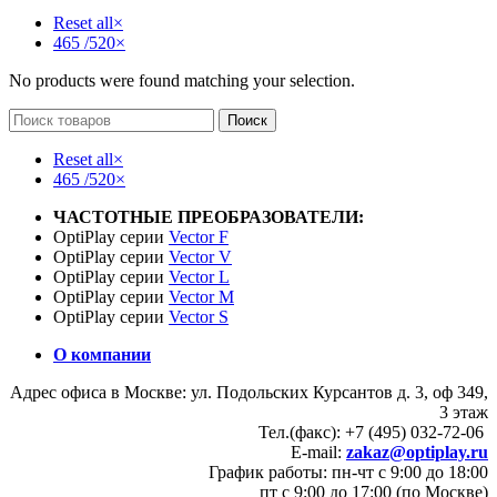
Reset all
×
465 /520
×
No products were found matching your selection.
Поиск
Reset all
×
465 /520
×
ЧАСТОТНЫЕ ПРЕОБРАЗОВАТЕЛИ:
OptiPlay серии
Vector F
OptiPlay серии
Vector V
OptiPlay серии
Vector L
OptiPlay серии
Vector M
OptiPlay серии
Vector S
О компании
Адрес офиса в Москве: ул. Подольских Курсантов д. 3, оф 349,
3 этаж
Тел.(факс): +7 (495) 032-72-06
E-mail:
zakaz@optiplay.ru
График работы: пн-чт с 9:00 до 18:00
пт с 9:00 до 17:00 (по Москве)