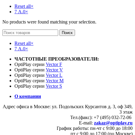
Reset all
×
7 А.0
×
No products were found matching your selection.
Поиск
Reset all
×
7 А.0
×
ЧАСТОТНЫЕ ПРЕОБРАЗОВАТЕЛИ:
OptiPlay серии
Vector F
OptiPlay серии
Vector V
OptiPlay серии
Vector L
OptiPlay серии
Vector M
OptiPlay серии
Vector S
О компании
Адрес офиса в Москве: ул. Подольских Курсантов д. 3, оф 349,
3 этаж
Тел.(факс): +7 (495) 032-72-06
E-mail:
zakaz@optiplay.ru
График работы: пн-чт с 9:00 до 18:00
пт с 9:00 до 17:00 (по Москве)