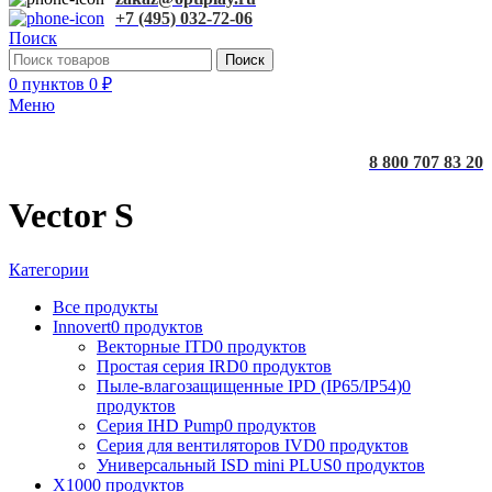
+7 (495) 032-72-06
Поиск
Поиск
0
пунктов
0
₽
Меню
8 800 707 83 20
Vector S
Категории
Все
продукты
Innovert
0 продуктов
Векторные ITD
0 продуктов
Простая серия IRD
0 продуктов
Пыле-влагозащищенные IPD (IP65/IP54)
0
продуктов
Серия IHD Pump
0 продуктов
Серия для вентиляторов IVD
0 продуктов
Универсальный ISD mini PLUS
0 продуктов
X100
0 продуктов