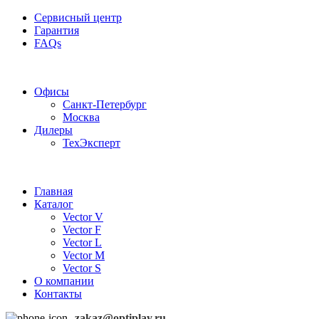
Сервисный центр
Гарантия
FAQs
Частотные преобразователи OptiPlay
Офисы
Санкт-Петербург
Москва
Дилеры
ТехЭксперт
Главная
Каталог
Vector V
Vector F
Vector L
Vector M
Vector S
О компании
Контакты
zakaz@optiplay.ru