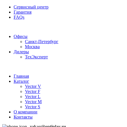
Сервисный центр
Гарантия
FAQs
Частотные преобразователи OptiPlay
Офисы
Санкт-Петербург
Москва
Дилеры
ТехЭксперт
Главная
Каталог
Vector V
Vector F
Vector L
Vector M
Vector S
О компании
Контакты
zakaz@optiplay.ru