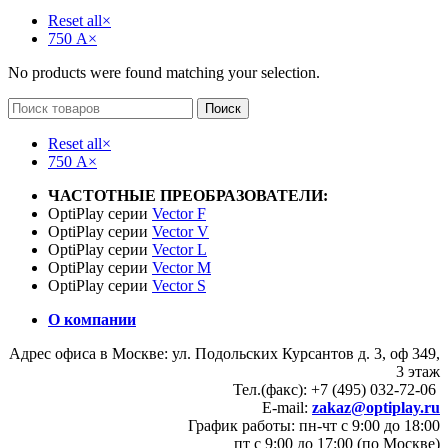
Reset all
×
750 А
×
No products were found matching your selection.
Поиск
Reset all
×
750 А
×
ЧАСТОТНЫЕ ПРЕОБРАЗОВАТЕЛИ:
OptiPlay серии
Vector F
OptiPlay серии
Vector V
OptiPlay серии
Vector L
OptiPlay серии
Vector M
OptiPlay серии
Vector S
О компании
Адрес офиса в Москве: ул. Подольских Курсантов д. 3, оф 349,
3 этаж
Тел.(факс): +7 (495) 032-72-06
E-mail:
zakaz@optiplay.ru
График работы: пн-чт с 9:00 до 18:00
пт с 9:00 до 17:00 (по Москве)