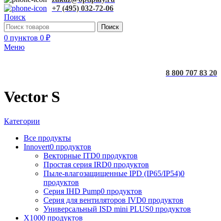
+7 (495) 032-72-06
Поиск
Поиск
0
пунктов
0
₽
Меню
8 800 707 83 20
Vector S
Категории
Все
продукты
Innovert
0 продуктов
Векторные ITD
0 продуктов
Простая серия IRD
0 продуктов
Пыле-влагозащищенные IPD (IP65/IP54)
0
продуктов
Серия IHD Pump
0 продуктов
Серия для вентиляторов IVD
0 продуктов
Универсальный ISD mini PLUS
0 продуктов
X100
0 продуктов