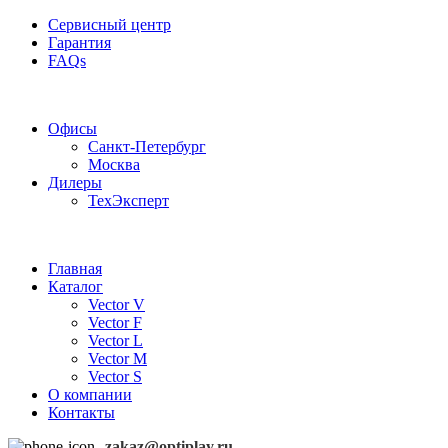
Сервисный центр
Гарантия
FAQs
Частотные преобразователи OptiPlay
Офисы
Санкт-Петербург
Москва
Дилеры
ТехЭксперт
Главная
Каталог
Vector V
Vector F
Vector L
Vector M
Vector S
О компании
Контакты
zakaz@optiplay.ru