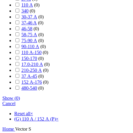
110 А
(
0
)
340
(
0
)
30-37 А
(
0
)
37-46 A
(
0
)
46-58
(
0
)
58-75 А
(
0
)
75-90 А
(
0
)
90-110 А
(
0
)
110 А-150
(
0
)
150-170
(
0
)
17.0-210 А
(
0
)
210-250 А
(
0
)
37 А-45
(
0
)
152 А-176
(
0
)
480-540
(
0
)
Show
(
0
)
Cancel
Reset all
×
(G) 110 А / 152 А (P)
×
Home
Vector S