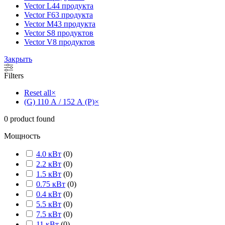
Vector L
44 продукта
Vector F
63 продукта
Vector M
43 продукта
Vector S
8 продуктов
Vector V
8 продуктов
Закрыть
Filters
Reset all
×
(G) 110 А / 152 А (P)
×
0
product found
Мощность
4.0 кВт
(
0
)
2.2 кВт
(
0
)
1.5 кВт
(
0
)
0.75 кВт
(
0
)
0.4 кВт
(
0
)
5.5 кВт
(
0
)
7.5 кВт
(
0
)
11 кВт
(
0
)