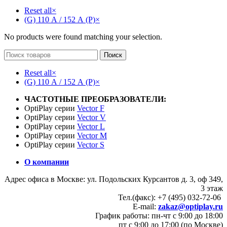
Reset all
×
(G) 110 А / 152 А (P)
×
No products were found matching your selection.
Поиск
Reset all
×
(G) 110 А / 152 А (P)
×
ЧАСТОТНЫЕ ПРЕОБРАЗОВАТЕЛИ:
OptiPlay серии
Vector F
OptiPlay серии
Vector V
OptiPlay серии
Vector L
OptiPlay серии
Vector M
OptiPlay серии
Vector S
О компании
Адрес офиса в Москве: ул. Подольских Курсантов д. 3, оф 349,
3 этаж
Тел.(факс): +7 (495) 032-72-06
E-mail:
zakaz@optiplay.ru
График работы: пн-чт с 9:00 до 18:00
пт с 9:00 до 17:00 (по Москве)