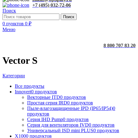
+7 (495) 032-72-06
Поиск
Поиск
0
пунктов
0
₽
Меню
8 800 707 83 20
Vector S
Категории
Все
продукты
Innovert
0 продуктов
Векторные ITD
0 продуктов
Простая серия IRD
0 продуктов
Пыле-влагозащищенные IPD (IP65/IP54)
0
продуктов
Серия IHD Pump
0 продуктов
Серия для вентиляторов IVD
0 продуктов
Универсальный ISD mini PLUS
0 продуктов
X100
0 продуктов