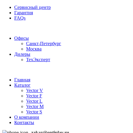
Сервисный центр
Гарантия
FAQs
Частотные преобразователи OptiPlay
Офисы
Санкт-Петербург
Москва
Дилеры
ТехЭксперт
Главная
Каталог
Vector V
Vector F
Vector L
Vector M
Vector S
О компании
Контакты
zakaz@optiplay.ru