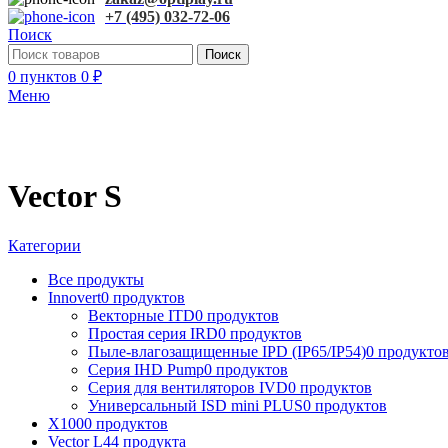
+7 (495) 032-72-06
Поиск
Поиск
0
пунктов
0
₽
Меню
Vector S
Категории
Все
продукты
Innovert
0 продуктов
Векторные ITD
0 продуктов
Простая серия IRD
0 продуктов
Пыле-влагозащищенные IPD (IP65/IP54)
0 продукто
Серия IHD Pump
0 продуктов
Серия для вентиляторов IVD
0 продуктов
Универсальный ISD mini PLUS
0 продуктов
X100
0 продуктов
Vector L
44 продукта