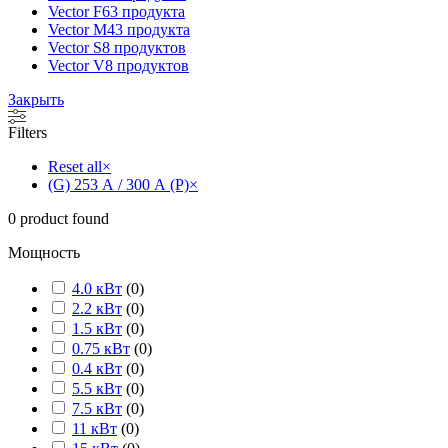
Vector F
63 продукта
Vector M
43 продукта
Vector S
8 продуктов
Vector V
8 продуктов
Закрыть
Filters
Reset all
×
(G) 253 А / 300 А (P)
×
0
product found
Мощность
4.0 кВт
(
0
)
2.2 кВт
(
0
)
1.5 кВт
(
0
)
0.75 кВт
(
0
)
0.4 кВт
(
0
)
5.5 кВт
(
0
)
7.5 кВт
(
0
)
11 кВт
(
0
)